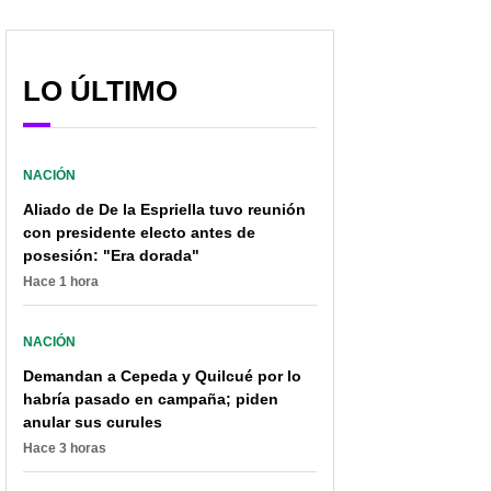
LO ÚLTIMO
Conductor de SITP salvó
Borracho hirió a
a motociclista de ser
vigilante y se tiró
NACIÓN
arrastrado por corriente
estación de Transmilenio
Aliado de De la Espriella tuvo reunión
de agua bajo un bus
cuando ya no había
con presidente electo antes de
servicio
posesión: "Era dorada"
Hace 1 hora
NACIÓN
Demandan a Cepeda y Quilcué por lo
habría pasado en campaña; piden
anular sus curules
Hace 3 horas