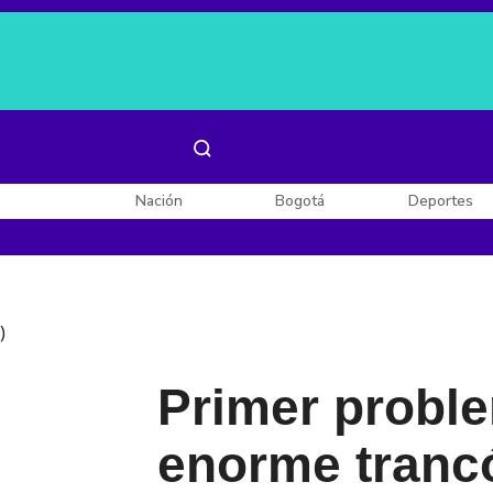
Es noticia:
Laura Valentina Lozano
Enel, Celsia y AES
Nación
Bogotá
Deportes
)
Primer proble
enorme trancó