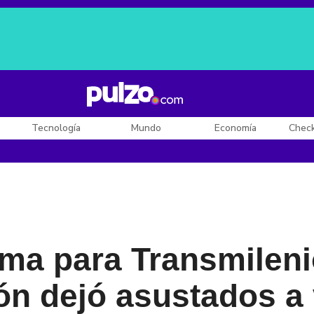
Posesión de De la Espriella
Diego Rueda
Dólar en Colombia
Tecnología
Mundo
Economía
Chec
ma para Transmileni
n dejó asustados a 