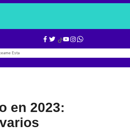
Verónica Alcocer
Gianni Infantino
Boletines
Últimas Noticias
keame Esta
o en 2023:
varios