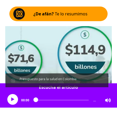
¿De afán?
Te lo resumimos
Presupuesto para la salud en Colombia
Escucha el artículo
00:00
…