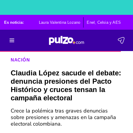
Es noticia:
Laura Valentina Lozano
Enel, Celsia y AES
Po
NACIÓN
Claudia López sacude el debate:
denuncia presiones del Pacto
Histórico y cruces tensan la
campaña electoral
Crece la polémica tras graves denuncias
sobre presiones y amenazas en la campaña
electoral colombiana.