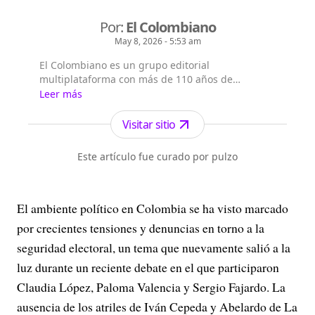
Por:
El Colombiano
May 8, 2026 - 5:53 am
El Colombiano es un grupo editorial
multiplataforma con más de 110 años de
existencia. Nació en la ciudad de Medellín en
Leer más
Antioquia. Fundado el 6 de febrero de 1912 por
Francisco de Paula Pérez, se ha especializado en
Visitar sitio
la investigación y generación de contenidos
periodísticos para diferentes plataformas en las
Este artículo fue curado por pulzo
que provee a las a...
El ambiente político en Colombia se ha visto marcado
por crecientes tensiones y denuncias en torno a la
seguridad electoral, un tema que nuevamente salió a la
luz durante un reciente debate en el que participaron
Claudia López, Paloma Valencia y Sergio Fajardo. La
ausencia de los atriles de Iván Cepeda y Abelardo de La