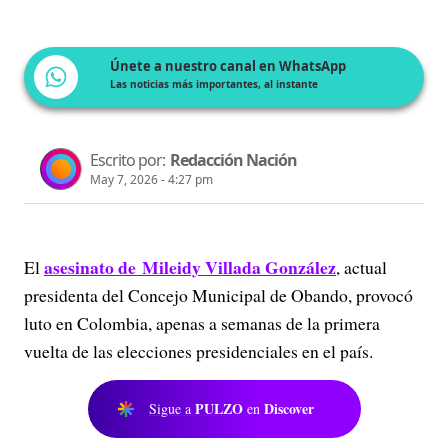
Únete a nuestro canal en WhatsApp
Las noticias más importantes, al instante
Escrito por:
Redacción Nación
May 7, 2026 - 4:27 pm
asesinato de Mileidy Villada González
El
, actual
presidenta del Concejo Municipal de Obando, provocó
luto en Colombia, apenas a semanas de la primera
vuelta de las elecciones presidenciales en el país.
PULZO
Discover
Sigue a
en