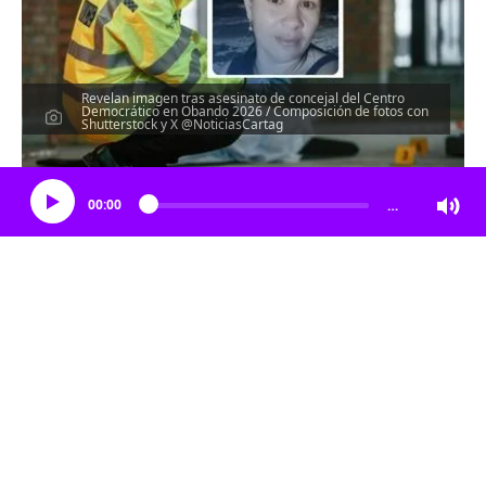
Revelan imagen tras asesinato de concejal del Centro
Democrático en Obando 2026 / Composición de fotos con
Shutterstock y X @NoticiasCartag
Escucha el artículo
00:00
…