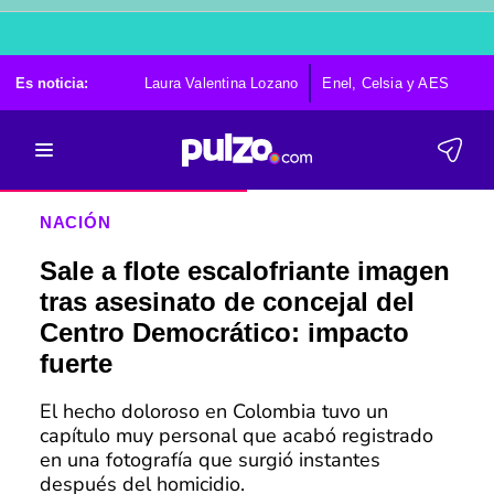
Es noticia:
Laura Valentina Lozano
Enel, Celsia y AES
Po
NACIÓN
Sale a flote escalofriante imagen
tras asesinato de concejal del
Centro Democrático: impacto
fuerte
El hecho doloroso en Colombia tuvo un
capítulo muy personal que acabó registrado
en una fotografía que surgió instantes
después del homicidio.