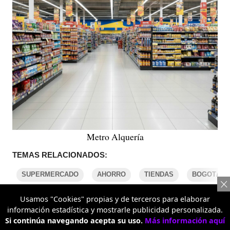
Metro Alquería
TEMAS RELACIONADOS:
SUPERMERCADO
AHORRO
TIENDAS
BOGOTÁ
Usamos "Cookies" propias y de terceros para elaborar
información estadística y mostrarle publicidad personalizada.
COMENTARIOS
Si continúa navegando acepta su uso.
Más información aquí