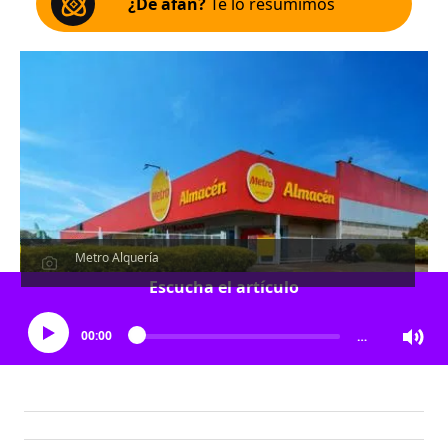
¿De afán?
Te lo resumimos
Metro Alquería
Escucha el artículo
00:00
…