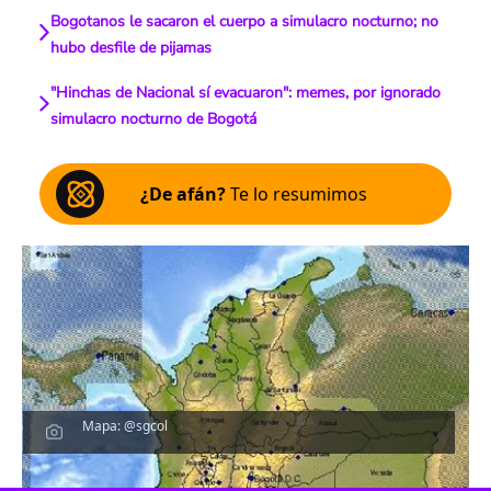
Bogotanos le sacaron el cuerpo a simulacro nocturno; no
hubo desfile de pijamas
"Hinchas de Nacional sí evacuaron": memes, por ignorado
simulacro nocturno de Bogotá
¿De afán?
Te lo resumimos
Mapa: @sgcol
Escucha el artículo