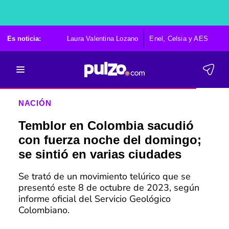
Es noticia:
Laura Valentina Lozano
Enel, Celsia y AES
Po
NACIÓN
Temblor en Colombia sacudió
con fuerza noche del domingo;
se sintió en varias ciudades
Se trató de un movimiento telúrico que se
presentó este 8 de octubre de 2023, según
informe oficial del Servicio Geológico
Colombiano.