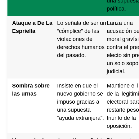
una supuesta
política.
Ataque a De La
Lo señala de ser un
Lanza una
Espriella
“cómplice” de las
acusación pe
violaciones de
moral gravís
derechos humanos
contra el pre
del pasado.
electo sin pr
un solo sopo
judicial.
Sombra sobre
Insiste en que el
Mantiene el l
las urnas
nuevo gobierno se
de la ilegiti
impuso gracias a
electoral par
una supuesta
restarle peso
“ayuda extranjera”.
triunfo de la
oposición.