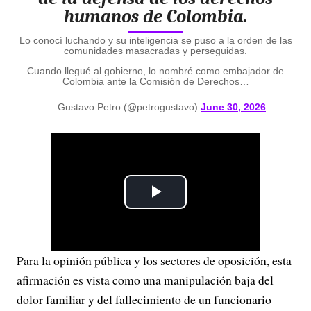
humanos de Colombia.
Lo conocí luchando y su inteligencia se puso a la orden de las
comunidades masacradas y perseguidas.
Cuando llegué al gobierno, lo nombré como embajador de
Colombia ante la Comisión de Derechos…
— Gustavo Petro (@petrogustavo)
June 30, 2026
P
l
Para la opinión pública y los sectores de oposición, esta
a
afirmación es vista como una manipulación baja del
y
dolor familiar y del fallecimiento de un funcionario