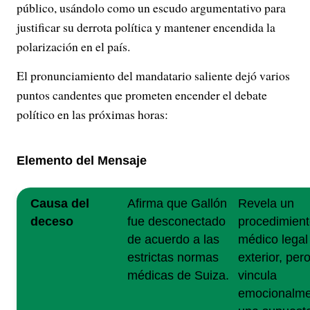
público, usándolo como un escudo argumentativo para
V
justificar su derrota política y mantener encendida la
polarización en el país.
i
El pronunciamiento del mandatario saliente dejó varios
d
puntos candentes que prometen encender el debate
e
político en las próximas horas:
o
Elemento del Mensaje
Causa del
Afirma que Gallón
Revela un
deceso
fue desconectado
procedimien
de acuerdo a las
médico legal
estrictas normas
exterior, pero
médicas de Suiza.
vincula
emocionalme