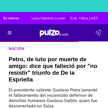
Es noticia:
Laura Valentina Lozano
Enel, Celsia y AES
Po
NACIÓN
Petro, de luto por muerte de
amigo: dice que falleció por "no
resistir" triunfo de De la
Espriella
El presidente saliente Gustavo Petro lamentó
el fallecimiento del reconocido defensor de
derechos humanos Gustavo Gallón, quien fue
desconectado en Suiza.