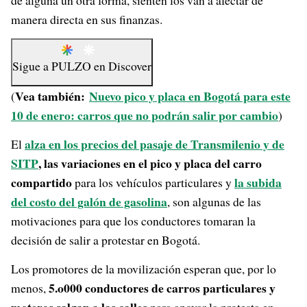
de alguna un otra forma, sienten los van a afectar de
manera directa en sus finanzas.
Sigue a
PULZO
en
Discover
Vea también:
Nuevo pico y placa en Bogotá para este
(
10 de enero: carros que no podrán salir por cambio
)
alza en los precios del pasaje de Transmilenio y de
El
SITP
, las variaciones en el pico y placa del carro
compartido
la subida
para los vehículos particulares y
del costo del galón de gasolina
, son algunas de las
motivaciones para que los conductores tomaran la
decisión de salir a protestar en Bogotá.
Los promotores de la movilización esperan que, por lo
5.o000 conductores de carros particulares y
menos,