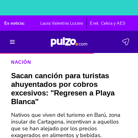
Es noticia:
Laura Valentina Lozano
Enel, Celsia y AES
Po
NACIÓN
Sacan canción para turistas
ahuyentados por cobros
excesivos: "Regresen a Playa
Blanca"
Nativos que viven del turismo en Barú, zona
insular de Cartagena, incentivan a aquellos
que se han alejado por los precios
exagerados en alimentos y bebidas.