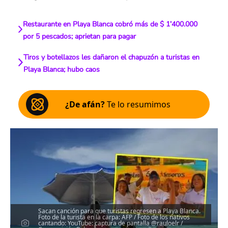
Restaurante en Playa Blanca cobró más de $ 1’400.000
por 5 pescados; aprietan para pagar
Tiros y botellazos les dañaron el chapuzón a turistas en
Playa Blanca; hubo caos
¿De afán?
Te lo resumimos
Sacan canción para que turistas regresen a Playa Blanca.
Foto de la turista en la carpa: AFP / Foto de los nativos
cantando: YouTube: captura de pantalla @rauloelr /