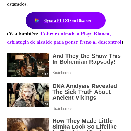
estafados.
PULZO
Discover
Sigue a
en
(Vea también:
Cobrar entrada a Playa Blanca,
estrategia de alcalde para poner freno al descontrol
)