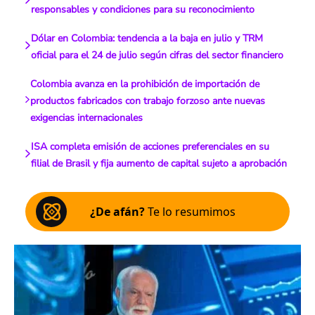
responsables y condiciones para su reconocimiento
Dólar en Colombia: tendencia a la baja en julio y TRM
oficial para el 24 de julio según cifras del sector financiero
Colombia avanza en la prohibición de importación de
productos fabricados con trabajo forzoso ante nuevas
exigencias internacionales
ISA completa emisión de acciones preferenciales en su
filial de Brasil y fija aumento de capital sujeto a aprobación
¿De afán?
Te lo resumimos