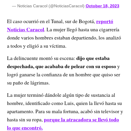
d
— Noticias Caracol (@NoticiasCaracol)
October 18, 2023
e
reportó
El caso ocurrió en el Tunal, sur de Bogotá,
Noticias Caracol
. La mujer llegó hasta una cigarrería
o
donde varios hombres estaban departiendo, los analizó
a todos y eligió a su víctima.
dijo que estaba
La delincuente montó su escena:
despechada, que acababa de pelear con su esposo
y
logró ganarse la confianza de un hombre que quiso ser
su paño de lágrimas.
La mujer terminó dándole algún tipo de sustancia al
hombre, identificado como Luis, quien la llevó hasta su
apartamento. Para su mala fortuna, acabó sin televisor y
porque la atracadora se llevó todo
hasta sin su ropa,
lo que encontró.