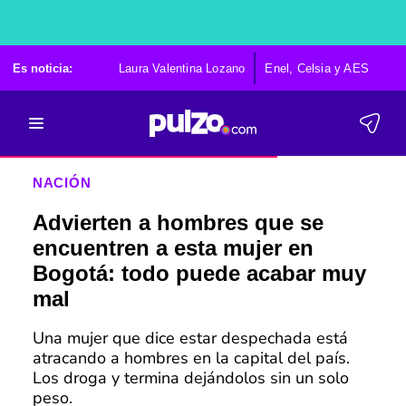
Es noticia:
Laura Valentina Lozano
Enel, Celsia y AES
Po
NACIÓN
Advierten a hombres que se
encuentren a esta mujer en
Bogotá: todo puede acabar muy
mal
Una mujer que dice estar despechada está
atracando a hombres en la capital del país.
Los droga y termina dejándolos sin un solo
peso.