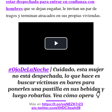
estar despechada para entrar en confianza con
hombres
que se dejan engañar, le invitan un par de
tragos y terminan atracados en sus propias viviendas.
P
l
#OjoDeLaNoche
| Cuidado, esta mujer
a
no está despechada, lo que hace es
y
buscar víctimas en bares para
ponerles una pastilla en sus bebidas y
V
luego robarlas. Vea cómo opera 👇
i
Más en
https://t.co/yqNEZK7rZ3
pic.twitter.com/XHDC3qwh08