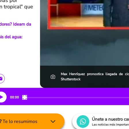
vias por
 tropical" que
edores? Ideam da
is del agua:
Max Henríquez pronostica llegada de cic
Shutterstock
00:00
Únete a nuestro c
?
Te lo resumimos
Las noticias más important