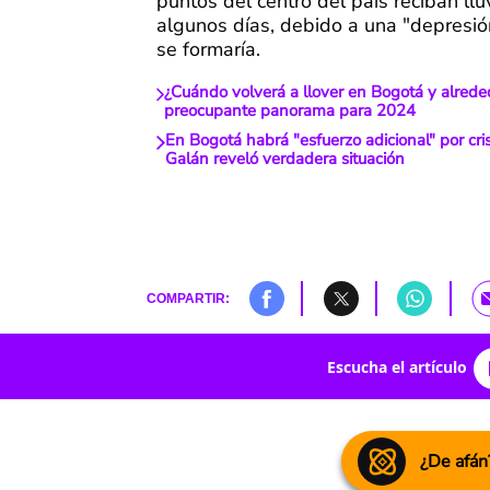
puntos del centro del país reciban llu
algunos días, debido a una "depresión
se formaría.
¿Cuándo volverá a llover en Bogotá y alred
preocupante panorama para 2024
En Bogotá habrá "esfuerzo adicional" por cris
Galán reveló verdadera situación
COMPARTIR:
Escucha el artículo
¿De afán