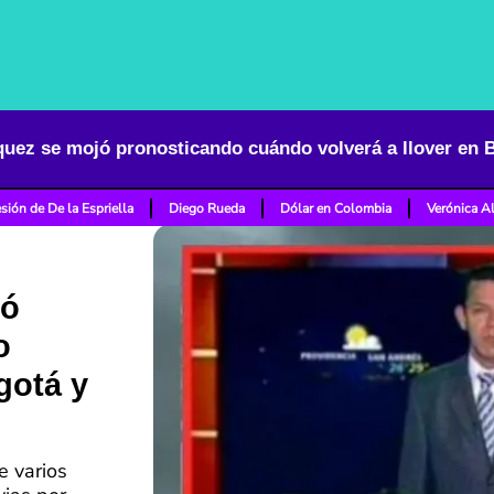
sión de De la Espriella
Diego Rueda
Dólar en Colombia
Verónica A
jó
o
gotá y
e varios