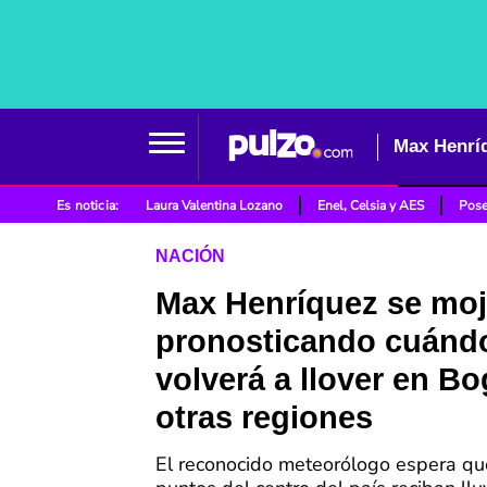
Es noticia:
Laura Valentina Lozano
Enel, Celsia y AES
Pose
NACIÓN
Max Henríquez se mo
pronosticando cuánd
volverá a llover en Bo
otras regiones
El reconocido meteorólogo espera qu