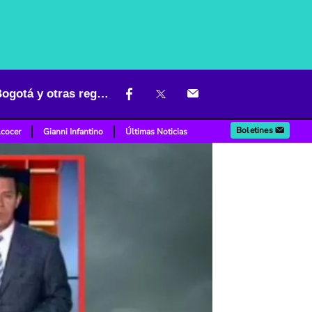
Max Henríquez se mojó pronosticando cuándo volverá a llover en Bogotá y otras regiones
Boletines
lcocer
Gianni Infantino
Últimas Noticias