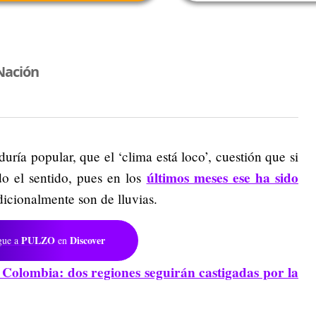
Nación
uría popular, que el ‘clima está loco’, cuestión que si
últimos meses ese ha sido
do el sentido, pues en los
dicionalmente son de lluvias.
PULZO
Discover
gue a
en
 Colombia: dos regiones seguirán castigadas por la