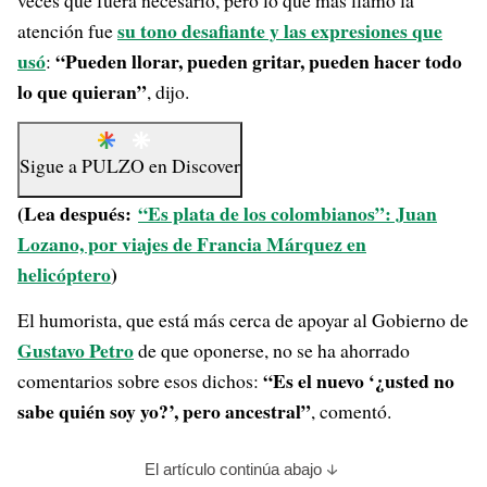
veces que fuera necesario, pero lo que más llamó la
su tono desafiante y las expresiones que
atención fue
usó
“Pueden llorar, pueden gritar, pueden hacer todo
:
lo que quieran”
, dijo.
Sigue a
PULZO
en
Discover
(Lea después:
“Es plata de los colombianos”: Juan
Lozano, por viajes de Francia Márquez en
helicóptero
)
El humorista, que está más cerca de apoyar al Gobierno de
Gustavo Petro
de que oponerse, no se ha ahorrado
“Es el nuevo ‘¿usted no
comentarios sobre esos dichos:
sabe quién soy yo?’, pero ancestral”
, comentó.
El artículo continúa abajo