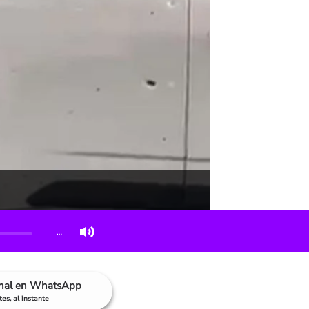
…
anal en WhatsApp
es, al instante