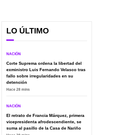
LO ÚLTIMO
NACIÓN
Corte Suprema ordena la libertad del
exministro Luis Fernando Velasco tras
fallo sobre irregularidades en su
detención
Hace 28 mins
NACIÓN
El reto de Manuel
"15 minutos de bla, bla,
El retrato de Francia Márquez, primera
Valencia: 80 km a pie
bla": panelista de Blu
vicepresidenta afrodescendiente, se
para mostrar la riqueza
Radio se hartó de
y fragilidad de la laguna
entrevista con Cielo
suma al pasillo de la Casa de Nariño
de San Diego
Rusinque