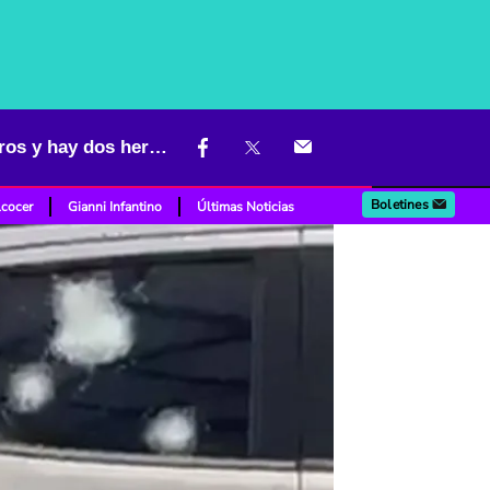
Exconcejal del Centro Democrático sufrió atentado: lluvia de disparos y hay dos heridos
Boletines
lcocer
Gianni Infantino
Últimas Noticias