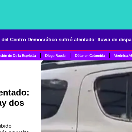
sión de De la Espriella
Diego Rueda
Dólar en Colombia
Verónica A
entado:
ay dos
ibido