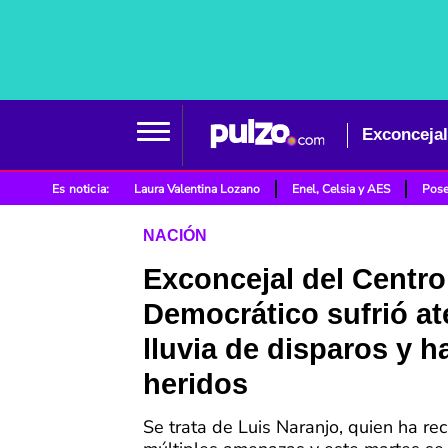
Es noticia:
Laura Valentina Lozano
Enel, Celsia y AES
Pose
NACIÓN
Exconcejal del Centro
Democrático sufrió at
lluvia de disparos y h
heridos
Se trata de Luis Naranjo, quien ha rec