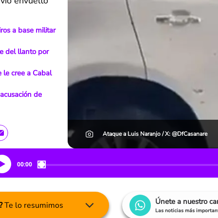
vio envuelto
ros a base militar
e del llanto por
 le cree a Cabal
 acusación de
Ataque a Luis Naranjo / X: @DfCasanare
00:00
Únete a nuestro c
?
Te lo resumimos
Las noticias más important