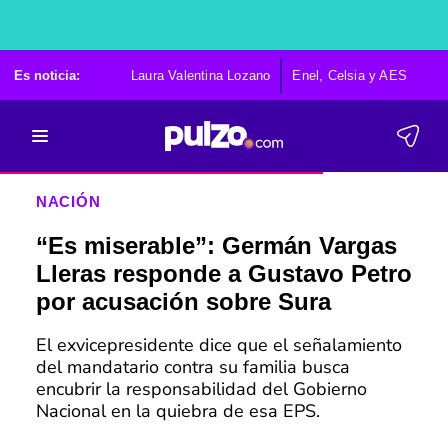
Es noticia:
Laura Valentina Lozano
Enel, Celsia y AES
Po
NACIÓN
“Es miserable”: Germán Vargas
Lleras responde a Gustavo Petro
por acusación sobre Sura
El exvicepresidente dice que el señalamiento
del mandatario contra su familia busca
encubrir la responsabilidad del Gobierno
Nacional en la quiebra de esa EPS.