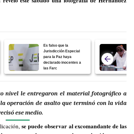
 reveló este sábado una fotografía de Hernández
Es falso que la
Jurisdicción Especial
para la Paz haya
declarado inocentes a
las Farc
 nivel le entregaron el material fotográfico a
la operación de asalto que terminó con la vida
recisó ese medio.
se puede observar al excomandante de las
blicación,