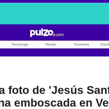
Posesión de De la Espriella
Diego Rueda
Dólar en Colombia
Tecnología
Mundo
Economía
Chec
 foto de 'Jesús Sant
na emboscada en Ve