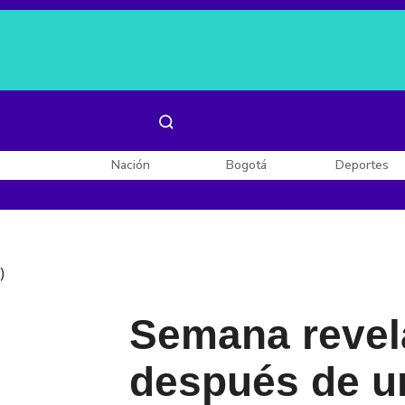
Es noticia:
Laura Valentina Lozano
Enel, Celsia y AES
Nación
Bogotá
Deportes
)
Semana revela
después de u