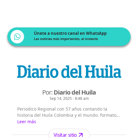
Únete a nuestro canal en WhatsApp
Las noticias más importantes, al instante
Por:
Diario del Huila
Sep 14, 2025 - 8:48 am
Periodico Regional con 57 años contando la
historia del Huila Colombia y el mundo. formatos
periódico digital de lunes a domingo, periódico
Leer más
impreso fds, web y redes sociales.
Visitar sitio