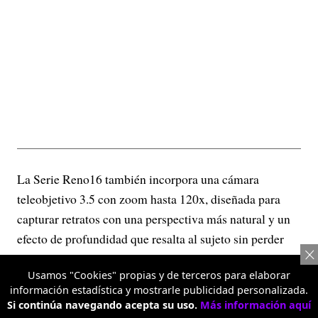
La Serie Reno16 también incorpora una cámara
teleobjetivo 3.5 con zoom hasta 120x, diseñada para
capturar retratos con una perspectiva más natural y un
efecto de profundidad que resalta al sujeto sin perder
detalle. Esta lente permite acercarse a la escena sin
Usamos "Cookies" propias y de terceros para elaborar
sacrificar calidad, ofreciendo imágenes más nítidas y
información estadística y mostrarle publicidad personalizada.
versátiles tanto en retratos como en fotografías de
Si continúa navegando acepta su uso.
Más información aquí
objetos o escenarios distantes.