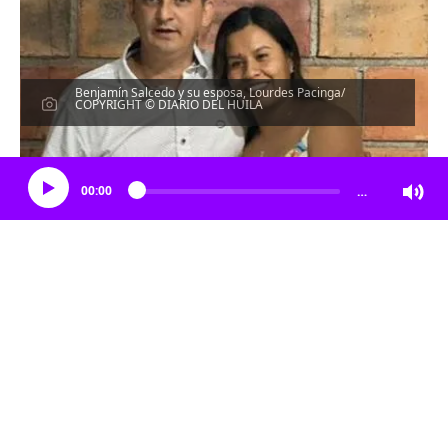
Benjamín Salcedo y su esposa, Lourdes Pacinga/
COPYRIGHT © DIARIO DEL HUILA
Escucha el artículo
00:00
…