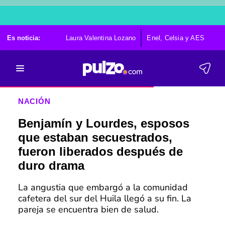
Es noticia:
Laura Valentina Lozano
Enel, Celsia y AES
Po
NACIÓN
Benjamín y Lourdes, esposos
que estaban secuestrados,
fueron liberados después de
duro drama
La angustia que embargó a la comunidad
cafetera del sur del Huila llegó a su fin. La
pareja se encuentra bien de salud.