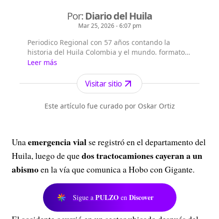
Por:
Diario del Huila
Mar 25, 2026 - 6:07 pm
Periodico Regional con 57 años contando la
historia del Huila Colombia y el mundo. formatos
periódico digital de lunes a domingo, periódico
Leer más
impreso fds, web y redes sociales.
Visitar sitio
Este artículo fue curado por Oskar Ortiz
emergencia vial
Una
se registró en el departamento del
dos tractocamiones cayeran a un
Huila, luego de que
abismo
en la vía que comunica a Hobo con Gigante.
PULZO
Discover
Sigue a
en