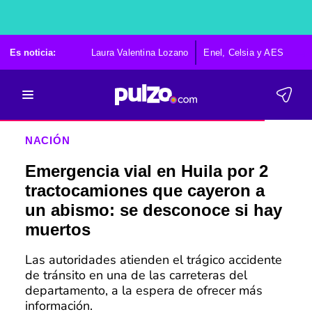
Es noticia:
Laura Valentina Lozano
Enel, Celsia y AES
Po
NACIÓN
Emergencia vial en Huila por 2
tractocamiones que cayeron a
un abismo: se desconoce si hay
muertos
Las autoridades atienden el trágico accidente
de tránsito en una de las carreteras del
departamento, a la espera de ofrecer más
información.