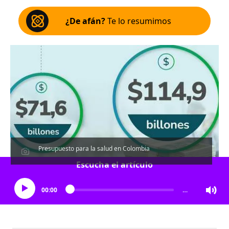
¿De afán?
Te lo resumimos
Presupuesto para la salud en Colombia
Escucha el artículo
00:00
…