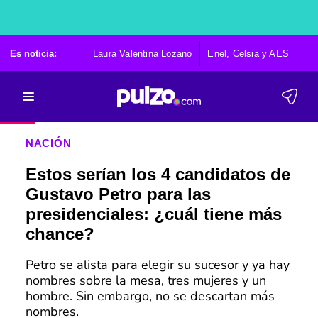
Es noticia:
Laura Valentina Lozano
Enel, Celsia y AES
Po
NACIÓN
Estos serían los 4 candidatos de
Gustavo Petro para las
presidenciales: ¿cuál tiene más
chance?
Petro se alista para elegir su sucesor y ya hay
nombres sobre la mesa, tres mujeres y un
hombre. Sin embargo, no se descartan más
nombres.