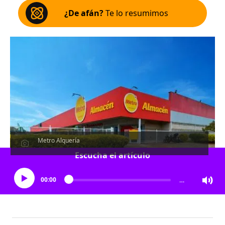
¿De afán?
Te lo resumimos
Metro Alquería
Escucha el artículo
00:00
…