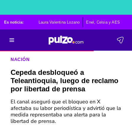
Es noticia:
Laura Valentina Lozano
Enel, Celsia y AES
Po
NACIÓN
Cepeda desbloqueó a
Teleantioquia, luego de reclamo
por libertad de prensa
El canal aseguró que el bloqueo en X
afectaba su labor periodística y advirtió que la
medida representaba una alerta para la
libertad de prensa.