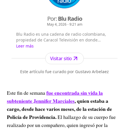
Por:
Blu Radio
May 4, 2026 - 9:21 am
Blu Radio es una cadena de radio colombiana,
propiedad de Caracol Televisión en donde
encontrará las noticias de Colombia y el mundo
Leer más
sobre deportes, actualidad, tecnología, política,
fútbol.
Visitar sitio
Este artículo fue curado por Gustavo Arbelaez
fue encontrada sin vida la
Este fin de semana
subteniente Jennifer Marciales
, quien estaba a
cargo, desde hace varios meses, de la estación de
Policía de Providencia.
El hallazgo de su cuerpo fue
realizado por un compañero, quien ingresó por la