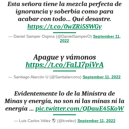
Esta señora tiene la mezcla perfecta de
ignorancia y soberbia como para
acabar con todo… Qué desastre.
https://t.co/0wZRi5SWGy
— Daniel Samper Ospina (@DanielSamperO)
September 11,
2022
Apague y vámonos
https://t.co/FaL17piVrA
— Santiago Alarcón U (@Santialarconu)
September 11, 2022
Evidentemente lo de la Ministra de
Minas y energía, no son ni las minas ni la
energía …
pic.twitter.com/QDauE45KoW
— Luis Carlos Vélez 🌎 (@lcvelez)
September 11, 2022