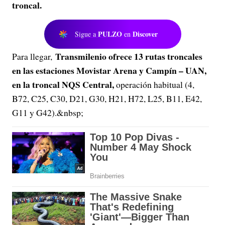
troncal.
PULZO
Discover
Sigue a
en
Transmilenio ofrece 13 rutas troncales
Para llegar,
en las estaciones Movistar Arena y Campín – UAN,
en la troncal NQS Central,
operación habitual (4,
B72, C25, C30, D21, G30, H21, H72, L25, B11, E42,
G11 y G42).&nbsp;