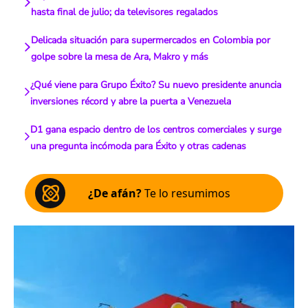
hasta final de julio; da televisores regalados
Delicada situación para supermercados en Colombia por
golpe sobre la mesa de Ara, Makro y más
¿Qué viene para Grupo Éxito? Su nuevo presidente anuncia
inversiones récord y abre la puerta a Venezuela
D1 gana espacio dentro de los centros comerciales y surge
una pregunta incómoda para Éxito y otras cadenas
¿De afán?
Te lo resumimos