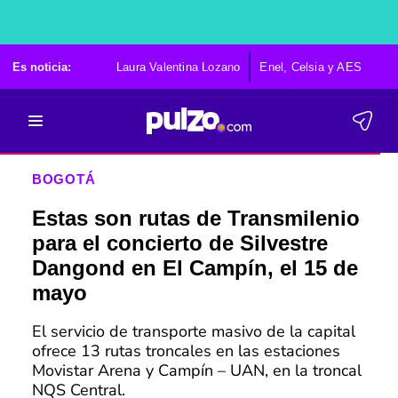
Es noticia:
Laura Valentina Lozano
Enel, Celsia y AES
Po
BOGOTÁ
Estas son rutas de Transmilenio
para el concierto de Silvestre
Dangond en El Campín, el 15 de
mayo
El servicio de transporte masivo de la capital
ofrece 13 rutas troncales en las estaciones
Movistar Arena y Campín – UAN, en la troncal
NQS Central.