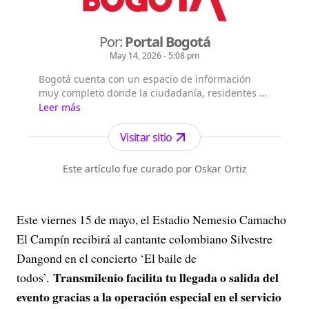
Por:
Portal Bogotá
May 14, 2026 - 5:08 pm
Bogotá cuenta con un espacio de información
muy completo donde la ciudadanía, residentes y
extranjeros pueden consultar la información que
Leer más
les interesa sobre Bogotá, su historia, sus
localidades, la gestión y principales noticias de la
Visitar sitio
Administración Distrital.
Este artículo fue curado por Oskar Ortiz
Este viernes 15 de mayo, el Estadio Nemesio Camacho
El Campín recibirá al cantante colombiano Silvestre
Dangond en el concierto ‘El baile de
Transmilenio facilita tu llegada o salida del
todos’.
evento gracias a la operación especial en el servicio