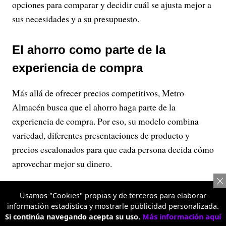
opciones para comparar y decidir cuál se ajusta mejor a
sus necesidades y a su presupuesto.
El ahorro como parte de la
experiencia de compra
Más allá de ofrecer precios competitivos, Metro
Almacén busca que el ahorro haga parte de la
experiencia de compra. Por eso, su modelo combina
variedad, diferentes presentaciones de producto y
precios escalonados para que cada persona decida cómo
aprovechar mejor su dinero.
Esta propuesta está dirigida tanto a quienes realizan el
Usamos "Cookies" propias y de terceros para elaborar
mercado semanal o mensual para su hogar como a
información estadística y mostrarle publicidad personalizada.
pequeños empresarios y emprendedores que necesitan
Si continúa navegando acepta su uso.
Más información aquí