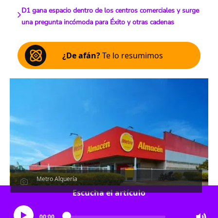
D1 gana espacio dentro de los centros comerciales y surge
una pregunta incómoda para Éxito y otras cadenas
¿De afán?
Te lo resumimos
Metro Alquería
Escucha el artículo
00:00
…