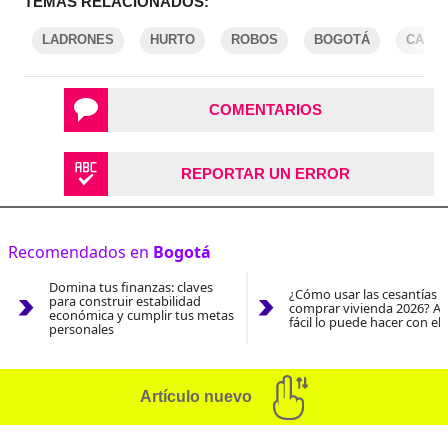
TEMAS RELACIONADOS:
LADRONES
HURTO
ROBOS
BOGOTÁ
CAPT
COMENTARIOS
REPORTAR UN ERROR
Recomendados en
Bogotá
Domina tus finanzas: claves
¿Cómo usar las cesantías 
para construir estabilidad
comprar vivienda 2026? As
económica y cumplir tus metas
fácil lo puede hacer con el
personales
Artículo nuevo