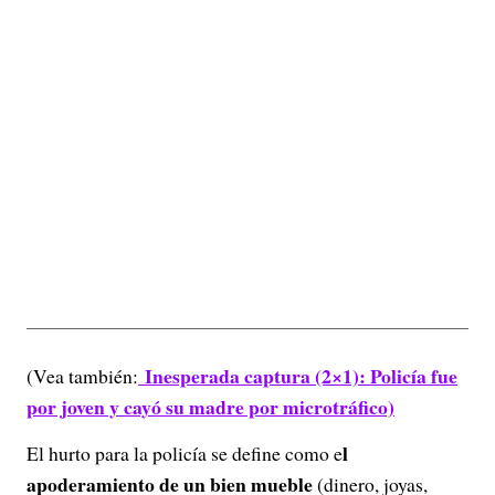
Inesperada captura (2×1): Policía fue
(Vea también:
por joven y cayó su madre por microtráfico)
l
El hurto para la policía se define como e
apoderamiento de un bien mueble
(dinero, joyas,