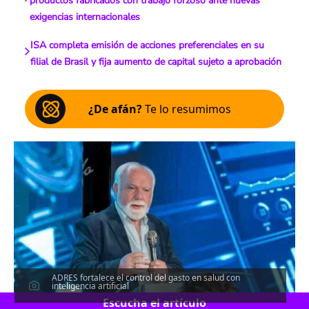
productos fabricados con trabajo forzoso ante nuevas
exigencias internacionales
ISA completa emisión de acciones preferenciales en su
filial de Brasil y fija aumento de capital sujeto a aprobación
¿De afán?
Te lo resumimos
ADRES fortalece el control del gasto en salud con
inteligencia artificial
Escucha el artículo