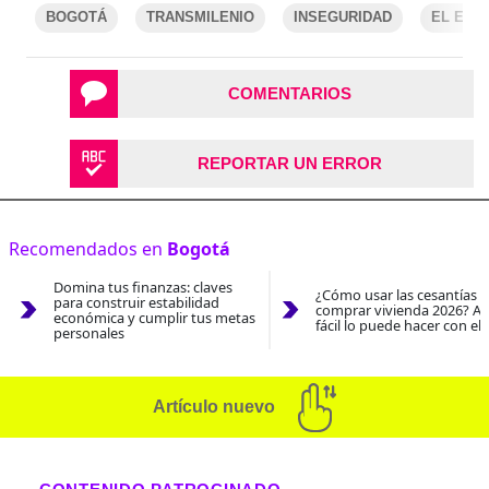
BOGOTÁ
TRANSMILENIO
INSEGURIDAD
EL ESP
COMENTARIOS
REPORTAR UN ERROR
Recomendados en
Bogotá
Domina tus finanzas: claves
¿Cómo usar las cesantías 
para construir estabilidad
comprar vivienda 2026? As
económica y cumplir tus metas
fácil lo puede hacer con el
personales
Artículo nuevo