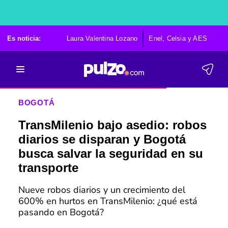
Es noticia:
Laura Valentina Lozano
Enel, Celsia y AES
Po
BOGOTÁ
TransMilenio bajo asedio: robos
diarios se disparan y Bogotá
busca salvar la seguridad en su
transporte
Nueve robos diarios y un crecimiento del
600% en hurtos en TransMilenio: ¿qué está
pasando en Bogotá?