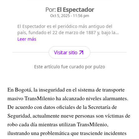
Por:
El Espectador
Oct 5, 2025 - 11:56 pm
El Espectador es el periódico más antiguo del
país, fundado el 22 de marzo de 1887 y, bajo la
dirección de Fidel Cano, es considerado uno de
Leer más
los periódicos más serios y profesionales por su
independencia, credibilidad y objetividad.
Visitar sitio
Este artículo fue curado por pulzo
En Bogotá, la inseguridad en el sistema de transporte
masivo TransMilenio ha alcanzado niveles alarmantes.
De acuerdo con datos oficiales de la Secretaría de
Seguridad, actualmente nueve personas son víctimas de
robo cada día mientras utilizan TransMilenio,
ilustrando una problemática que trasciende incidentes