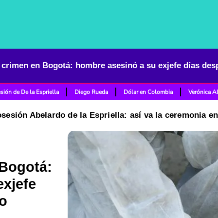
sión de De la Espriella
Diego Rueda
Dólar en Colombia
Verónica A
osesión Abelardo de la Espriella: así va la ceremonia e
 Bogotá:
exjefe
lo