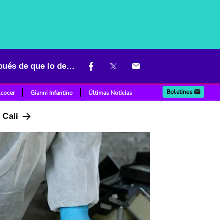
Escabroso crimen en Bogotá: hombre asesinó a su exjefe días después de que lo despidió
Boletines
lcocer
Gianni Infantino
Últimas Noticias
n Cali