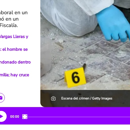
boral en un
nó en un
iscalía.
Vargas Lleras y
: el hombre se
andonado dentro
ilia; hay cruce
Escena del crimen / Getty Images
00:00