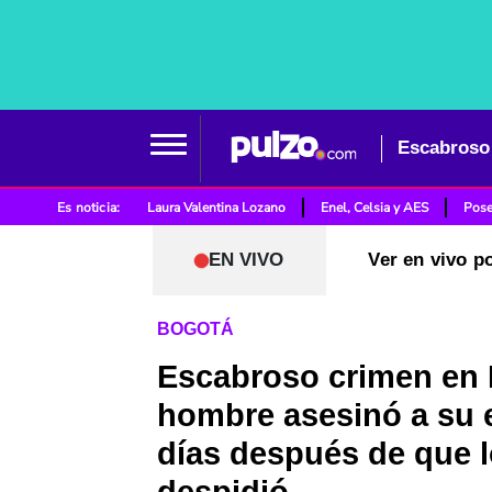
Es noticia:
Laura Valentina Lozano
Enel, Celsia y AES
Pose
EN VIVO
Ver en vivo p
BOGOTÁ
Escabroso crimen en
hombre asesinó a su 
días después de que 