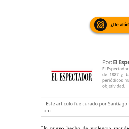
¿De afán
Por:
El Esp
El Espectador
de 1887 y, b
periódicos má
objetividad.
Este artículo fue curado por Santiag
pm
Un nuevo hecho de violencia sacudió