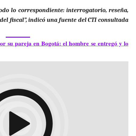
o lo correspondiente: interrogatorio, reseña,
del fiscal”, indicó una fuente del CTI consultada
or su pareja en Bogotá: el hombre se entregó y lo