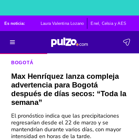
Es noticia:
Laura Valentina Lozano
Enel, Celsia y AES
Po
BOGOTÁ
Max Henríquez lanza compleja
advertencia para Bogotá
después de días secos: “Toda la
semana”
El pronóstico indica que las precipitaciones
regresarían desde el 22 de marzo y se
mantendrían durante varios días, con mayor
intensidad en horas de la tarde.