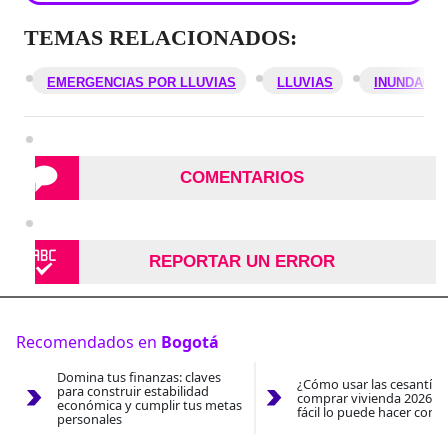
TEMAS RELACIONADOS:
EMERGENCIAS POR LLUVIAS
LLUVIAS
INUNDACI
COMENTARIOS
REPORTAR UN ERROR
Recomendados en
Bogotá
Domina tus finanzas: claves
¿Cómo usar las cesantías
para construir estabilidad
comprar vivienda 2026? A
económica y cumplir tus metas
fácil lo puede hacer con e
personales