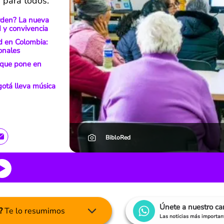
s para todos.
orden? La nueva
 y convivencia
d en Colombia:
ionales
 que pone en
gotá lleva música
BibloRed
Únete a nuestro c
?
Te lo resumimos
Las noticias más important