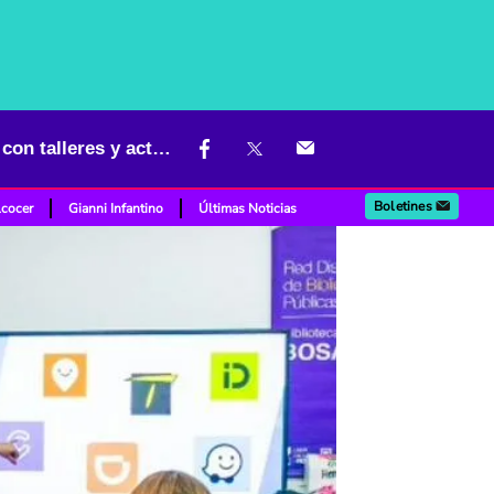
BibloRed lleva cultura y tecnología a todos los rincones de Bogotá con talleres y actividades gratuitas
Boletines
lcocer
Gianni Infantino
Últimas Noticias