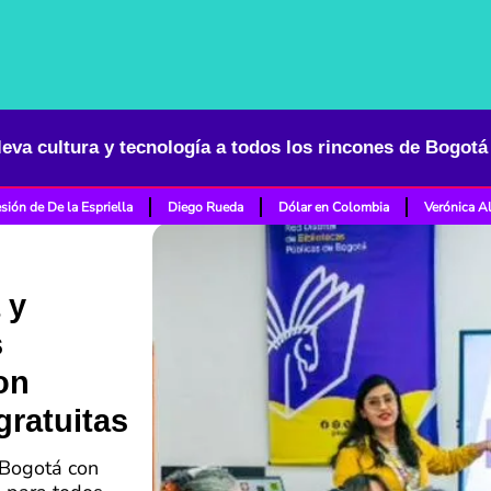
sión de De la Espriella
Diego Rueda
Dólar en Colombia
Verónica A
 y
s
on
gratuitas
 Bogotá con