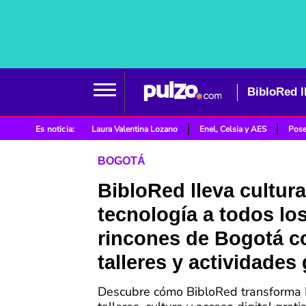
Es noticia:
Laura Valentina Lozano
Enel, Celsia y AES
Pose
BOGOTÁ
BibloRed lleva cultura
tecnología a todos lo
rincones de Bogotá c
talleres y actividades 
Descubre cómo BibloRed transforma