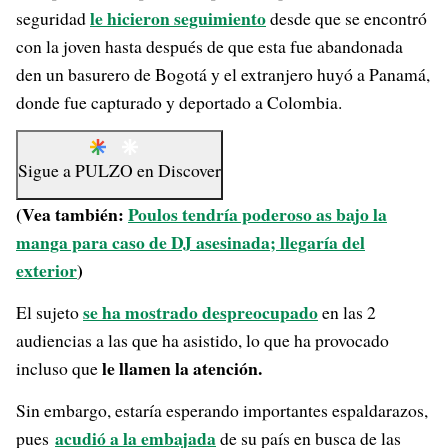
le hicieron seguimiento
seguridad
desde que se encontró
con la joven hasta después de que esta fue abandonada
den un basurero de Bogotá y el extranjero huyó a Panamá,
donde fue capturado y deportado a Colombia.
Sigue a
PULZO
en
Discover
(Vea también:
Poulos tendría poderoso as bajo la
manga para caso de DJ asesinada; llegaría del
exterior
)
se ha mostrado despreocupado
El sujeto
en las 2
audiencias a las que ha asistido, lo que ha provocado
le llamen la atención.
incluso que
Sin embargo, estaría esperando importantes espaldarazos,
acudió a la embajada
pues
de su país en busca de las