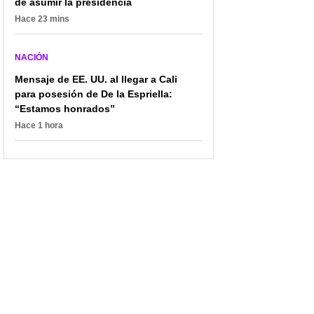
de asumir la presidencia
Qué delitos enfrenta la
Desbordamiento en
Hace 23 mins
madre de Mía Kathaleya,
Andes (Antioquia)
la bebé que murió por
destruyó puentes,
abuso
iglesia y más de 150
NACIÓN
personas se evacuaron
Mensaje de EE. UU. al llegar a Cali
para posesión de De la Espriella:
“Estamos honrados”
Hace 1 hora