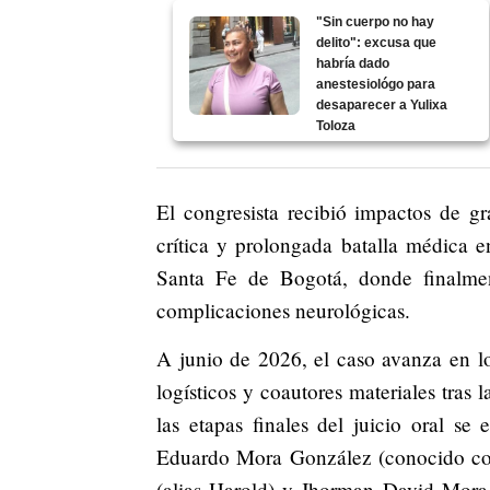
"Sin cuerpo no hay
delito": excusa que
habría dado
anestesiológo para
desaparecer a Yulixa
Toloza
El congresista recibió impactos de 
crítica y prolongada batalla médica 
Santa Fe de Bogotá, donde finalmen
complicaciones neurológicas.
A junio de 2026, el caso avanza en lo
logísticos y coautores materiales tras 
las etapas finales del juicio oral se
Eduardo Mora González (conocido com
(alias Harold) y Jhorman David Mora 