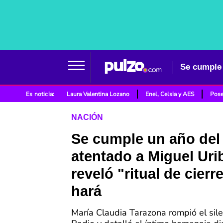
Se cumple 
Es noticia:
Laura Valentina Lozano
Enel, Celsia y AES
Pose
NACIÓN
Se cumple un año del
atentado a Miguel Uri
reveló "ritual de cierr
hará
María Claudia Tarazona rompió el sile