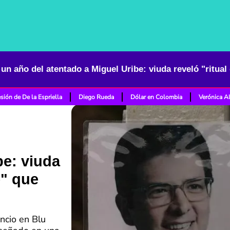
un año del atentado a Miguel Uribe: viuda reveló "ritual 
sión de De la Espriella
Diego Rueda
Dólar en Colombia
Verónica A
be: viuda
e" que
ncio en Blu