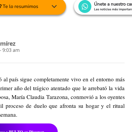
Únete a nuestro c
?
Te lo resumimos
Las noticias más important
amírez
- 9:03 am
ó al país sigue completamente vivo en el entorno más
primer año del trágico atentado que le arrebató la vida
posa, María Claudia Tarazona, conmovió a los oyentes
ícil proceso de duelo que afronta su hogar y el ritual
 semana.
PULZO
Discover
gue a
en