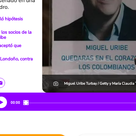
iseñado en una
dro.
ó hipótesis
los socios de la
ibe
aceptó que
 Londoño, contra
Miguel Uribe Turbay / Getty y María Claudia 
00:00