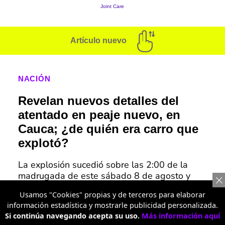
Artículo nuevo
NACIÓN
Revelan nuevos detalles del
atentado en peaje nuevo, en
Cauca; ¿de quién era carro que
explotó?
La explosión sucedió sobre las 2:00 de la
madrugada de este sábado 8 de agosto y
dos vigilantes quedaron levemente heridos. El
Usamos "Cookies" propias y de terceros para elaborar
Ejército está en la zona.
información estadística y mostrarle publicidad personalizada.
Si continúa navegando acepta su uso.
Más información aquí