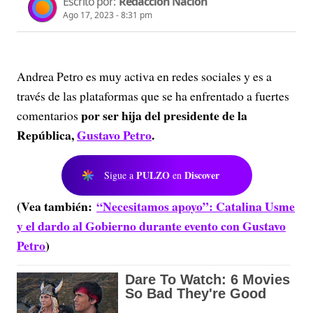
Escrito por:
Redacción Nación
Ago 17, 2023 - 8:31 pm
Andrea Petro es muy activa en redes sociales y es a
través de las plataformas que se ha enfrentado a fuertes
por ser hija del presidente de la
comentarios
República,
Gustavo Petro
.
PULZO
Discover
Sigue a
en
(Vea también:
“Necesitamos apoyo”: Catalina Usme
y el dardo al Gobierno durante evento con Gustavo
Petro
)