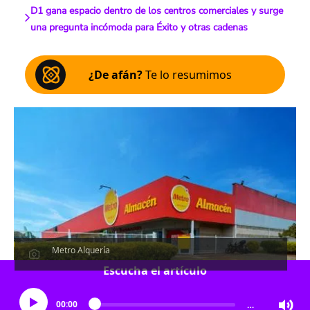
D1 gana espacio dentro de los centros comerciales y surge
una pregunta incómoda para Éxito y otras cadenas
¿De afán?
Te lo resumimos
Metro Alquería
Escucha el artículo
00:00
…