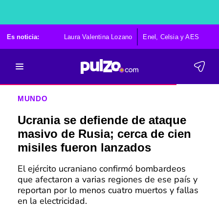
Es noticia:
Laura Valentina Lozano
Enel, Celsia y AES
Po
MUNDO
Ucrania se defiende de ataque
masivo de Rusia; cerca de cien
misiles fueron lanzados
El ejército ucraniano confirmó bombardeos
que afectaron a varias regiones de ese país y
reportan por lo menos cuatro muertos y fallas
en la electricidad.