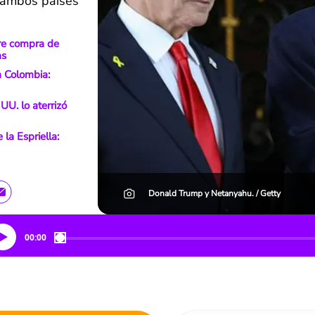
e ambos países
bre compra de
as
a Colombia:
UU. lo aterrizó
la Espriella:
Donald Trump y Netanyahu. / Getty
00:00