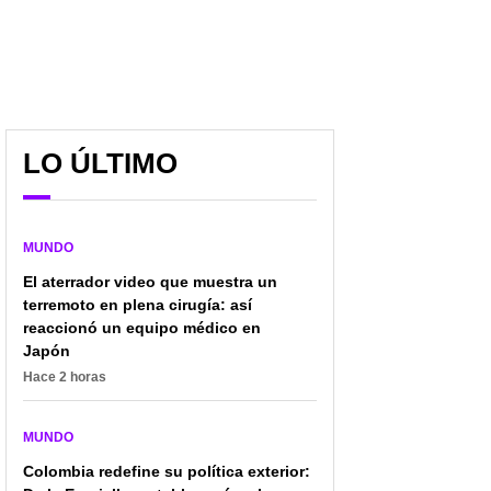
LO ÚLTIMO
Empleada de jardín
Lo que se sabe del caso
MUNDO
infantil enfrenta 12
Henry Nowak, el joven
cargos por
británico apuñalado y
El aterrador video que muestra un
presuntamente agredir a
que murió esposado
terremoto en plena cirugía: así
varios niños
ante la Policía
reaccionó un equipo médico en
Japón
Hace 2 horas
MUNDO
Colombia redefine su política exterior: