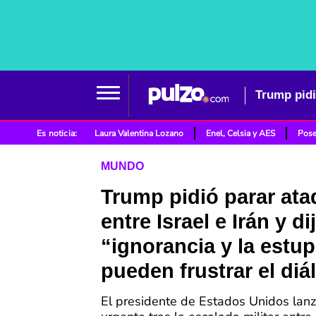
Es noticia:
Laura Valentina Lozano
Enel, Celsia y AES
Pose
MUNDO
Trump pidió parar at
entre Israel e Irán y di
“ignorancia y la estu
pueden frustrar el diá
El presidente de Estados Unidos lan