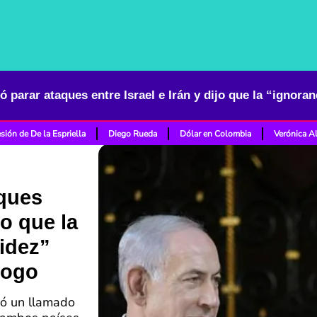
sión de De la Espriella
Diego Rueda
Dólar en Colombia
Verónica A
aques
jo que la
pidez”
logo
zó un llamado