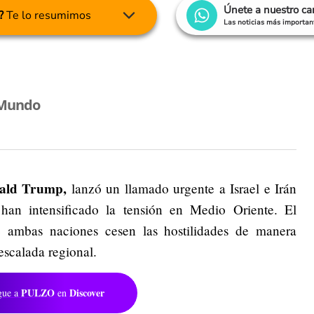
Únete a nuestro c
?
Te lo resumimos
Las noticias más important
 Mundo
ld Trump,
lanzó un llamado urgente a Israel e Irán
han intensificado la tensión en Medio Oriente. El
e ambas naciones cesen las hostilidades de manera
escalada regional.
PULZO
Discover
gue a
en