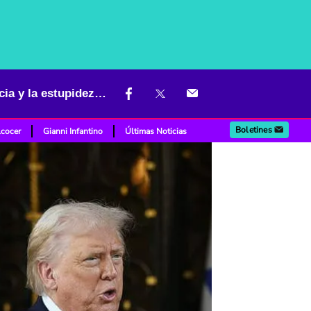
Trump pidió parar ataques entre Israel e Irán y dijo que la “ignorancia y la estupidez” pueden frustrar el diálogo
Boletines
lcocer
Gianni Infantino
Últimas Noticias