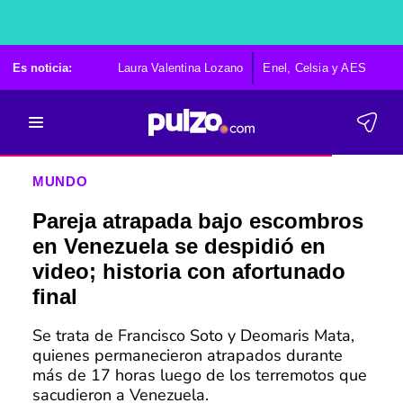
Es noticia:
Laura Valentina Lozano
Enel, Celsia y AES
Po
MUNDO
Pareja atrapada bajo escombros
en Venezuela se despidió en
video; historia con afortunado
final
Se trata de Francisco Soto y Deomaris Mata,
quienes permanecieron atrapados durante
más de 17 horas luego de los terremotos que
sacudieron a Venezuela.