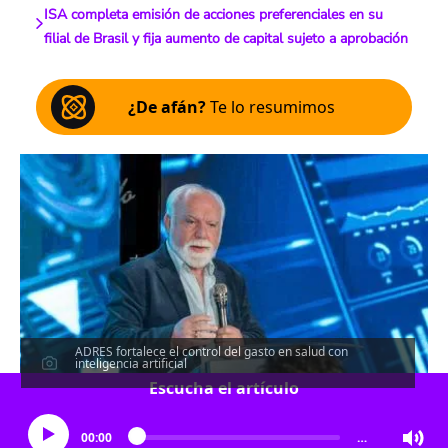
ISA completa emisión de acciones preferenciales en su
filial de Brasil y fija aumento de capital sujeto a aprobación
¿De afán?
Te lo resumimos
ADRES fortalece el control del gasto en salud con
inteligencia artificial
Escucha el artículo
00:00
…