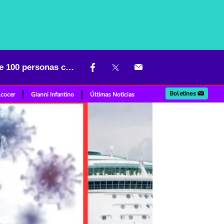
Nueva alerta mundial por peligroso virus en un crucero; hay más de 100 personas contagiadas
Boletines
lcocer
Gianni Infantino
Últimas Noticias