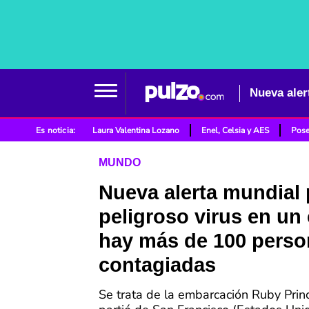
Es noticia:
Laura Valentina Lozano
Enel, Celsia y AES
Pose
MUNDO
Nueva alerta mundial 
peligroso virus en un
hay más de 100 pers
contagiadas
Se trata de la embarcación Ruby Prin