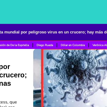
sión de De la Espriella
Diego Rueda
Dólar en Colombia
Verónica A
por
 crucero;
onas
cess, que