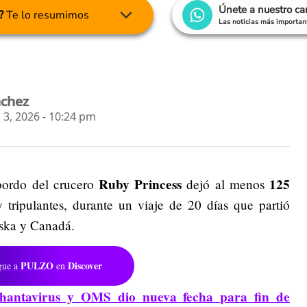
Únete a nuestro c
?
Te lo resumimos
Las noticias más important
nchez
 3, 2026 - 10:24 pm
Ruby Princess
125
bordo del crucero
dejó al menos
y tripulantes, durante un viaje de 20 días que partió
aska y Canadá.
PULZO
Discover
gue a
en
hantavirus y OMS dio nueva fecha para fin de