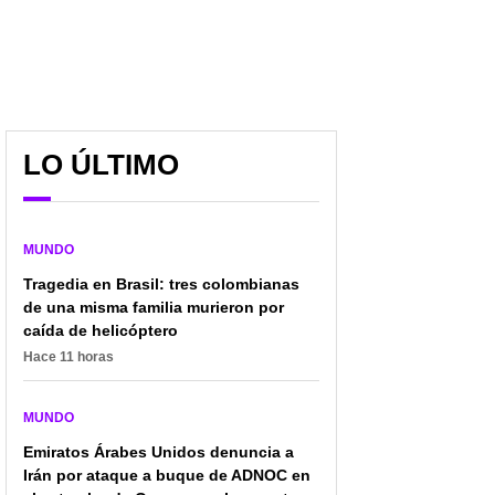
LO ÚLTIMO
Delcy Rodríguez
Portugal sufrió hasta el
actualizó cifra de
último suspiro, pero el
MUNDO
muertos en Venezuela:
VAR le dio la
Tragedia en Brasil: tres colombianas
rescates continúan y
clasificación para verse
activan millonarios
con España
de una misma familia murieron por
recursos
caída de helicóptero
Hace 11 horas
MUNDO
Emiratos Árabes Unidos denuncia a
Irán por ataque a buque de ADNOC en