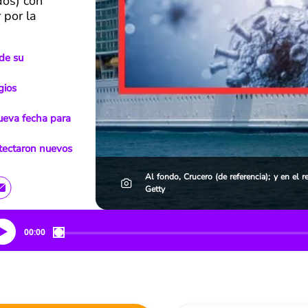
dos) con
 por la
 de su
gios
ueva fecha para
etectaron nuevos
Al fondo, Crucero (de referencia); y en el
Getty
00:00