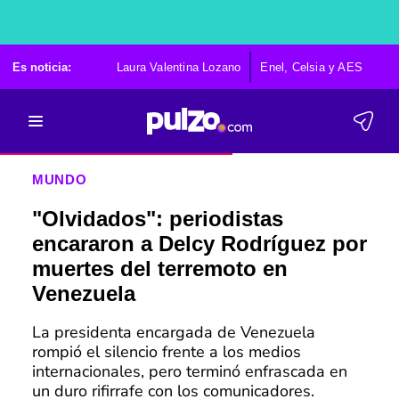
Es noticia:
Laura Valentina Lozano
Enel, Celsia y AES
Po
MUNDO
"Olvidados": periodistas
encararon a Delcy Rodríguez por
muertes del terremoto en
Venezuela
La presidenta encargada de Venezuela
rompió el silencio frente a los medios
internacionales, pero terminó enfrascada en
un duro rifirrafe con los comunicadores.