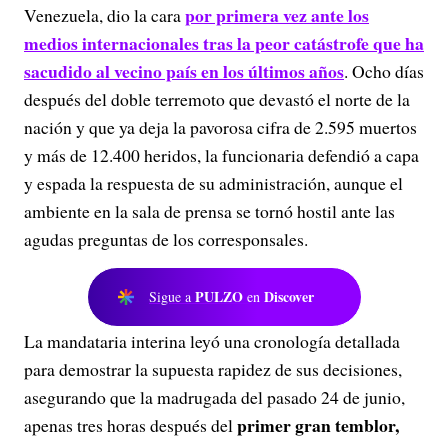
por primera vez ante los
Venezuela, dio la cara
medios internacionales tras la peor catástrofe que ha
sacudido al vecino país en los últimos años
. Ocho días
después del doble terremoto que devastó el norte de la
nación y que ya deja la pavorosa cifra de 2.595 muertos
y más de 12.400 heridos, la funcionaria defendió a capa
y espada la respuesta de su administración, aunque el
ambiente en la sala de prensa se tornó hostil ante las
agudas preguntas de los corresponsales.
PULZO
Discover
Sigue a
en
La mandataria interina leyó una cronología detallada
para demostrar la supuesta rapidez de sus decisiones,
asegurando que la madrugada del pasado 24 de junio,
primer gran temblor,
apenas tres horas después del