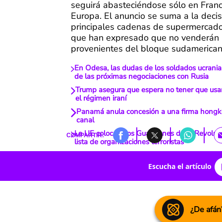
seguirá abasteciéndose sólo en Franc
Europa. El anuncio se suma a la decis
principales cadenas de supermercado
que han expresado que no venderán 
provenientes del bloque sudamerican
En Odesa, las dudas de los soldados ucrania
de las próximas negociaciones con Rusia
Trump asegura que espera no tener que usar 
el régimen iraní
Panamá anula concesión a una firma hongk
canal
La UE coloca a los Guardianes de la Revoluci
COMPARTIR:
lista de organizaciones terroristas
Escucha el artículo
¿De afán