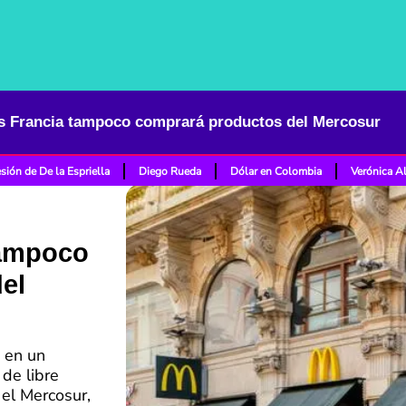
s Francia tampoco comprará productos del Mercosur
sión de De la Espriella
Diego Rueda
Dólar en Colombia
Verónica A
tampoco
el
a en un
de libre
 el Mercosur,