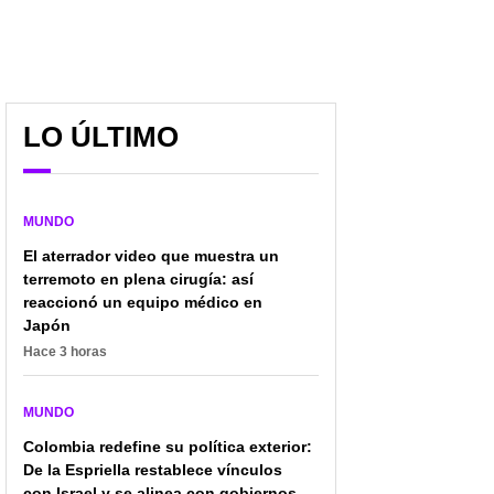
LO ÚLTIMO
MUNDO
¿Qué pasó con el avión
El aterrador video que muestra un
Donald Trump anuncia
accidentado en
reapertura del espacio
terremoto en plena cirugía: así
Colombia que dejó 15
aéreo comercial con
reaccionó un equipo médico en
muertos?: esto es lo que
Venezuela
Japón
sabemos
Hace 3 horas
MUNDO
Colombia redefine su política exterior:
De la Espriella restablece vínculos
con Israel y se alinea con gobiernos