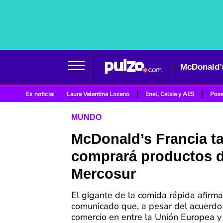
McDonald’
Es noticia:
Laura Valentina Lozano
Enel, Celsia y AES
Pose
MUNDO
McDonald’s Francia 
comprará productos d
Mercosur
El gigante de la comida rápida afirm
comunicado que, a pesar del acuerdo 
comercio en entre la Unión Europea y