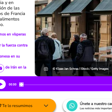
ia y en
ión de las
s de Francia
alimentos
o.
nos en vísperas
la fuerza contra
onesa en su
ón de Irán en la
© Klaas Jan Schraa / iStock / Getty Images
00:00
Únete a nuestro c
?
Te lo resumimos
Las noticias más important