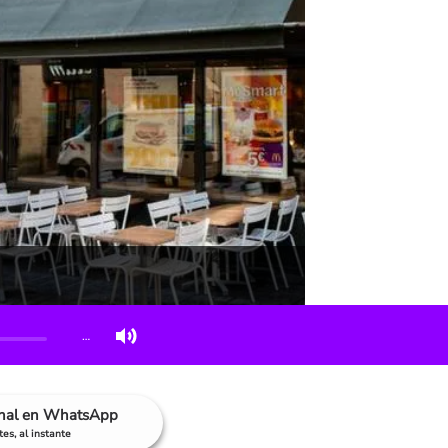
…
anal en WhatsApp
es, al instante