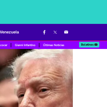
 Venezuela
Boletines
lcocer
Gianni Infantino
Últimas Noticias