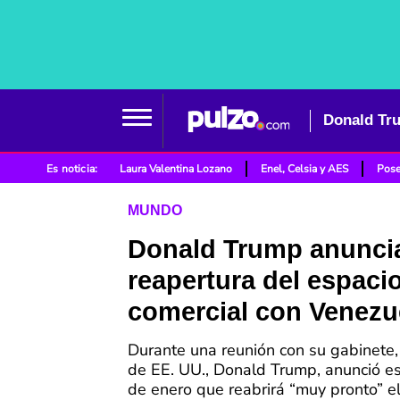
Donald Tru
Es noticia:
Laura Valentina Lozano
Enel, Celsia y AES
Pose
MUNDO
Donald Trump anunci
reapertura del espaci
comercial con Venezu
Durante una reunión con su gabinete,
de EE. UU., Donald Trump, anunció e
de enero que reabrirá “muy pronto” e