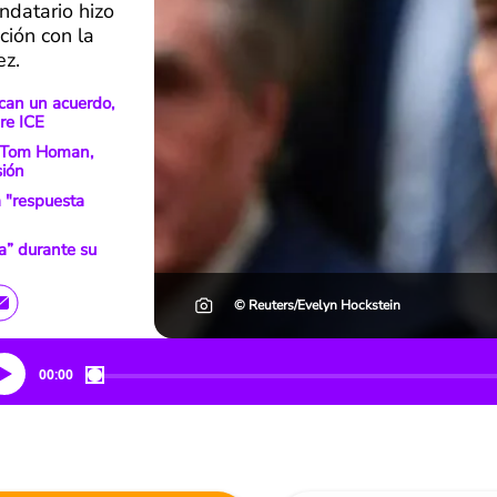
ndatario hizo
ción con la
ez.
can un acuerdo,
re ICE
a’ Tom Homan,
sión
a "respuesta
a” durante su
© Reuters/Evelyn Hockstein
00:00