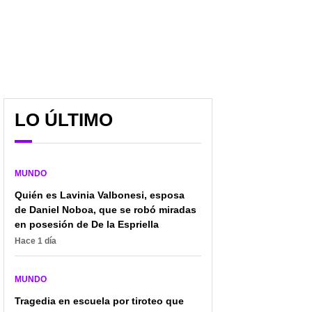
LO ÚLTIMO
MUNDO
Quién es Lavinia Valbonesi, esposa
de Daniel Noboa, que se robó miradas
“Tengo la suerte de no
El comandante del
en posesión de De la Espriella
tener miedo de volver a
ejército iraní promete
casa”: testimonio de un
una "respuesta
Hace 1 día
francés que pasó por las
aplastante" ante
cárceles de ICE
tensiones con EE. UU.
MUNDO
Tragedia en escuela por tiroteo que