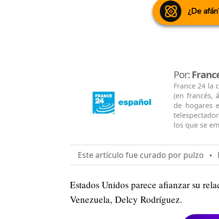
¿De afán
Por:
Franc
France 24 la
(en francés, 
de hogares e
telespectado
los que se em
Este artículo fue curado por pulzo
E
Estados Unidos parece afianzar su rela
Venezuela, Delcy Rodríguez.