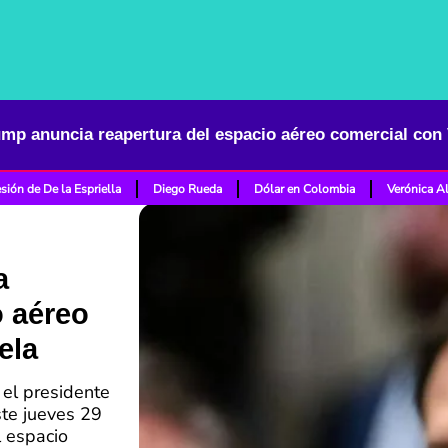
mp anuncia reapertura del espacio aéreo comercial con
sión de De la Espriella
Diego Rueda
Dólar en Colombia
Verónica A
a
o aéreo
ela
 el presidente
ste jueves 29
l espacio