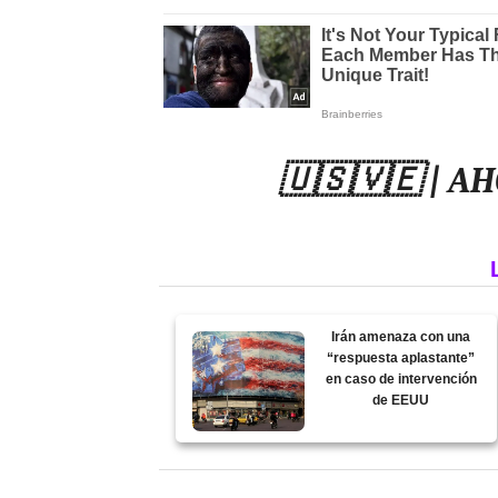
🇺🇸🇻🇪 | A
Irán amenaza con una
“respuesta aplastante”
en caso de intervención
de EEUU