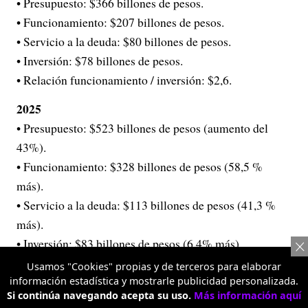
• Presupuesto: $366 billones de pesos.
• Funcionamiento: $207 billones de pesos.
• Servicio a la deuda: $80 billones de pesos.
• Inversión: $78 billones de pesos.
• Relación funcionamiento / inversión: $2,6.
2025
• Presupuesto: $523 billones de pesos (aumento del
43%).
• Funcionamiento: $328 billones de pesos (58,5 %
más).
• Servicio a la deuda: $113 billones de pesos (41,3 %
más).
• Inversión: $83 billones de pesos (6,4% más).
• Relación funcionamiento / inversión: $4,1.
Usamos "Cookies" propias y de terceros para elaborar
información estadística y mostrarle publicidad personalizada.
Vea el gráfico completo a continuación:
Si continúa navegando acepta su uso.
Más información aquí