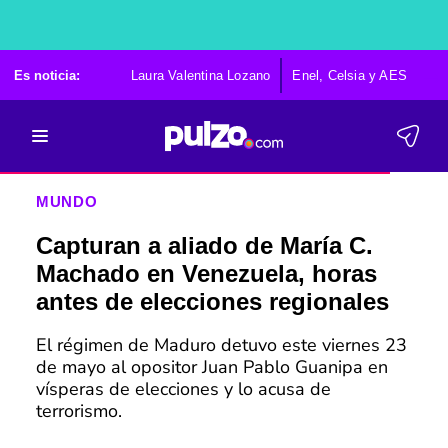
Es noticia:
Laura Valentina Lozano
Enel, Celsia y AES
Po
MUNDO
Capturan a aliado de María C.
Machado en Venezuela, horas
antes de elecciones regionales
El régimen de Maduro detuvo este viernes 23
de mayo al opositor Juan Pablo Guanipa en
vísperas de elecciones y lo acusa de
terrorismo.