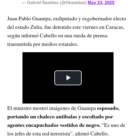
— Gabriel Bastidas (@Gbastidas)
May 23, 2025
Juan Pablo Guanipa, exdiputado y exgobernador electo
del estado Zulia, fue detenido este viernes en Caracas,
según informó Cabello en una rueda de prensa
transmitida por medios estatales.
P
l
esposado,
El ministro mostró imágenes de Guanipa
a
portando un chaleco antibalas y escoltado por
y
agentes encapuchados vestidos de negro.
“Es uno de
los jefes de esta red terrorista”, afirmó Cabello,