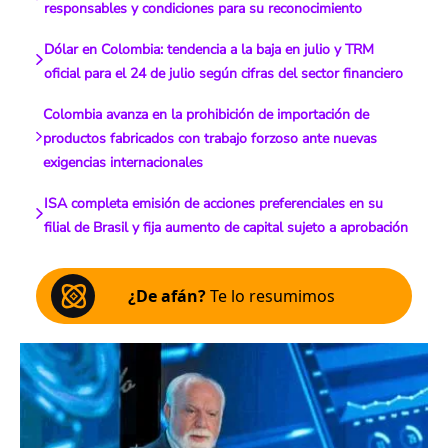
responsables y condiciones para su reconocimiento
Dólar en Colombia: tendencia a la baja en julio y TRM
oficial para el 24 de julio según cifras del sector financiero
Colombia avanza en la prohibición de importación de
productos fabricados con trabajo forzoso ante nuevas
exigencias internacionales
ISA completa emisión de acciones preferenciales en su
filial de Brasil y fija aumento de capital sujeto a aprobación
¿De afán?
Te lo resumimos