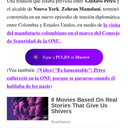
Gustavo Petro
Una reunión que estaba prevista entre
y
Nueva York
Zohran Mamdani
el alcalde de
,
, terminó
convertida en un nuevo episodio de tensión diplomática
la visita
entre Colombia y Estados Unidos, en medio de
del mandatario colombiano en el marco del Consejo
de Seguridad de la ONU.
PULZO
Discover
Sigue a
en
[Video] “Es lamentable”: Petro
(Vea también:
enfureció en la ONU porque se pararon cuando él
hablaba de los nazis
)