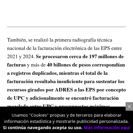
También, se realizó la primera radiografía técnica
nacional de la facturación electrónica de las EPS entre
Se procesaron cerca de 197 millones de
2021 y 2024.
facturas
40 billones de pesos correspondían
y más de
a registros duplicados, mientras el total de la
facturación resultaba insuficiente para sustentar los
recursos girados por ADRES a las EPS por concepto
de UPC y adicionalmente se encontró facturación
mezclada entre UPC y presupuestos máximos
,
siendo este un insumo clave para identificar problemas
Usamos "Cookies" propias y de terceros para elaborar
información estadística y mostrarle publicidad personalizada.
estructurales de calidad del dato en el sistema.
Si continúa navegando acepta su uso.
Más información aquí