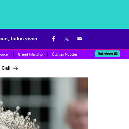
ican; todos viven
Boletines
lcocer
Gianni Infantino
Últimas Noticias
n Cali