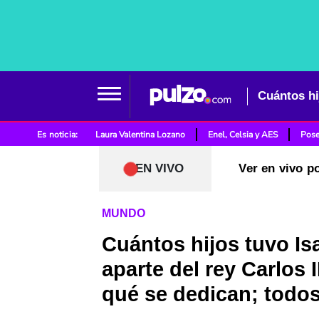
Cuántos hij
Es noticia:
Laura Valentina Lozano
Enel, Celsia y AES
Pose
EN VIVO
Ver en vivo p
MUNDO
Cuántos hijos tuvo Isa
aparte del rey Carlos II
qué se dedican; todos