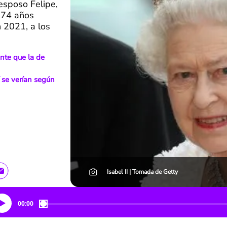
esposo Felipe,
 74 años
n 2021, a los
ente que la de
sí se verían según
Isabel II | Tomada de Getty
00:00