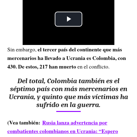
P
l
el tercer país del continente que más
Sin embargo,
a
mercenarios ha llevado a Ucrania es Colombia, con
y
430. De estos, 217 han muerto
en el conflicto.
V
Del total, Colombia también es el
séptimo país con más mercenarios en
i
Ucrania, y quinto que más víctimas ha
sufrido en la guerra.
d
e
(Vea también:
Rusia lanza advertencia por
combatientes colombianos en Ucrania: “Espero
o