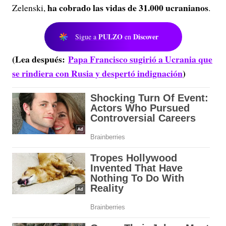
ha cobrado las vidas de 31.000 ucranianos
Zelenski,
.
PULZO
Discover
Sigue a
en
(Lea después:
Papa Francisco sugirió a Ucrania que
se rindiera con Rusia y despertó indignación
)