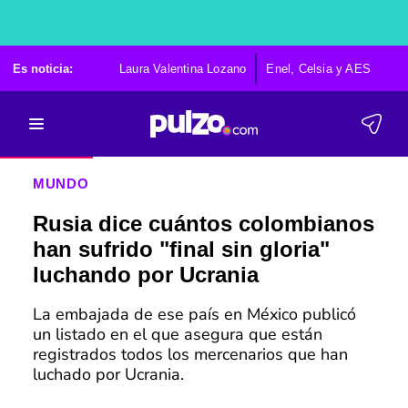
Es noticia:
Laura Valentina Lozano
Enel, Celsia y AES
Po
MUNDO
Rusia dice cuántos colombianos
han sufrido "final sin gloria"
luchando por Ucrania
La embajada de ese país en México publicó
un listado en el que asegura que están
registrados todos los mercenarios que han
luchado por Ucrania.