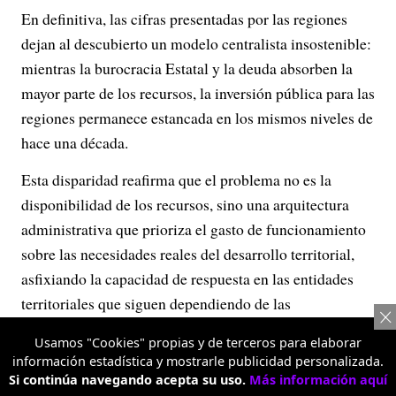
En definitiva, las cifras presentadas por las regiones
dejan al descubierto un modelo centralista insostenible:
mientras la burocracia Estatal y la deuda absorben la
mayor parte de los recursos, la inversión pública para las
regiones permanece estancada en los mismos niveles de
hace una década.
Esta disparidad reafirma que el problema no es la
disponibilidad de los recursos, sino una arquitectura
administrativa que prioriza el gasto de funcionamiento
sobre las necesidades reales del desarrollo territorial,
asfixiando la capacidad de respuesta en las entidades
territoriales que siguen dependiendo de las
transferencias que les hace el Gobierno central y que
Usamos "Cookies" propias y de terceros para elaborar
son altamente restrictivas debido a su destinación
información estadística y mostrarle publicidad personalizada.
específica. Actualmente la Nación administra más del
Si continúa navegando acepta su uso.
Más información aquí