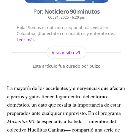
Por:
Noticiero 90 minutos
Oct 31, 2025 - 6:20 pm
Hola! Somos el noticiero regional más visto en
Colombia, ¡Conéctate con nosotros y entérate de
las noticias del suroccidente colombiano!,
Leer más
Emisión digital en vivo a las 8 a.m. por todos
nuestros canales digitales, Emisión central a la
Visitar sitio
1:00 p.m. por el canal Telepacífico y nuestros
canales digitales.
Este artículo fue curado por pulzo
La mayoría de los accidentes y emergencias que afectan
a perros y gatos tienen lugar dentro del entorno
doméstico, un dato que resalta la importancia de estar
preparados ante cualquier imprevisto. En el programa
Mascotas 90
, la especialista Isabela —miembro del
colectivo Huellitas Caninas— compartió una serie de