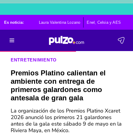
Es noticia:
Laura Valentina Lozano
Enel, Celsia y AES
Po
ENTRETENIMIENTO
Premios Platino calientan el
ambiente con entrega de
primeros galardones como
antesala de gran gala
La organización de los Premios Platino Xcaret
2026 anunció los primeros 21 galardones
antes de la gala este sábado 9 de mayo en la
Riviera Maya, en México.