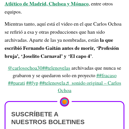
Atlético de Madrid, Chelsea y Mónaco
, entre otros
equipos.
Mientras tanto, aquí está el video en el que Carlos Ochoa
se refirió a esa y otras producciones que han sido
la que
archivadas. Aparte de las ya nombradas, están
escribió Fernando Gaitán antes de morir,
‘Profesión
bruja’, ‘Joselito Carnaval’ y
‘El capo 4’
.
@carlosochoa30
##telenovelas
archivadas que nunca se
grabaron y se quedaron solo en proyecto
##fracaso
##parati
##fyp
##telenovela
♬ sonido original – Carlos
Ochoa
SUSCRÍBETE A
NUESTROS BOLETINES