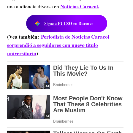
Noticias Caracol.
una audiencia diversa en
PULZO
Discover
Sigue a
en
(Vea también:
Periodista de Noticias Caracol
sorprendió a seguidores con nuevo título
universitario
)