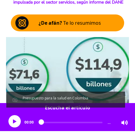
impulsada por el sector servicios, según informe del DANE
¿De afán?
Te lo resumimos
Presupuesto para la salud en Colombia
Escucha el artículo
00:00
…