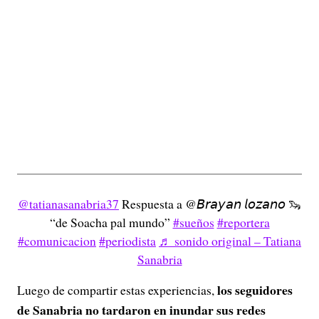
@tatianasanabria37
Respuesta a @𝘉𝘳𝘢𝘺𝘢𝘯 𝘭𝘰𝘻𝘢𝘯𝘰 🦦
“de Soacha pal mundo”
#sueños
#reportera
#comunicacion
#periodista
♬ sonido original – Tatiana
Sanabria
los seguidores
Luego de compartir estas experiencias,
de Sanabria no tardaron en inundar sus redes