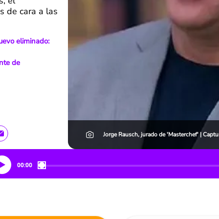
, el
s de cara a las
uevo eliminado:
ante de
Jorge Rausch, jurado de 'Masterchef' | Capt
00:00