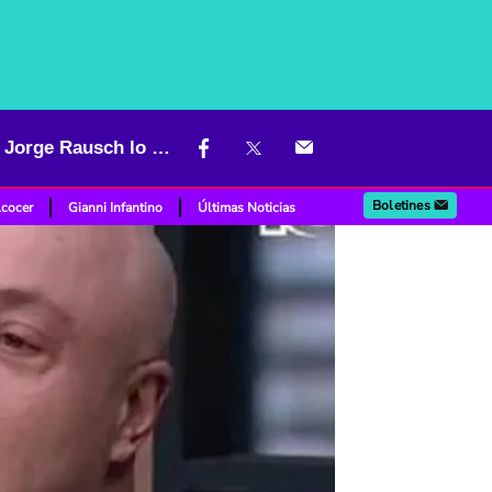
Reto de la caja misteriosa de 'Masterchef' sorprendió con ganador; Jorge Rausch lo ensalzó
Boletines
lcocer
Gianni Infantino
Últimas Noticias