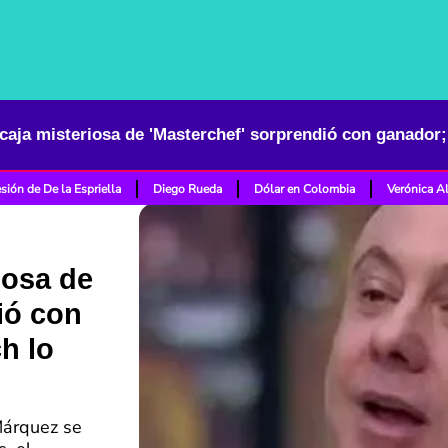
sión de De la Espriella
Diego Rueda
Dólar en Colombia
Verónica A
iosa de
ió con
h lo
Márquez se