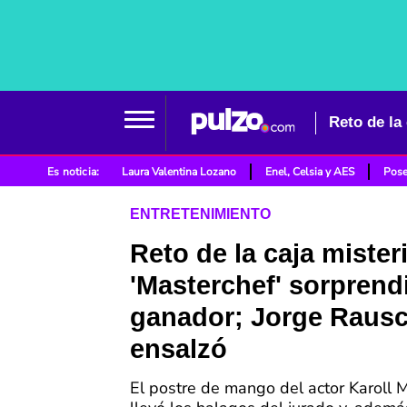
Es noticia:
Laura Valentina Lozano
Enel, Celsia y AES
Pose
ENTRETENIMIENTO
Reto de la caja mister
'Masterchef' sorprend
ganador; Jorge Rausc
ensalzó
El postre de mango del actor Karoll 