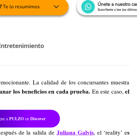
Únete a nuestro c
?
Te lo resumimos
Suscríbete y lee las últim
Entretenimiento
ocionante. La calidad de los concursantes muestra
nar los beneficios en cada prueba.
el
En este caso,
PULZO
Discover
gue a
en
Juliana Galvis
s
espués de la salida de
, el ‘reality’ e