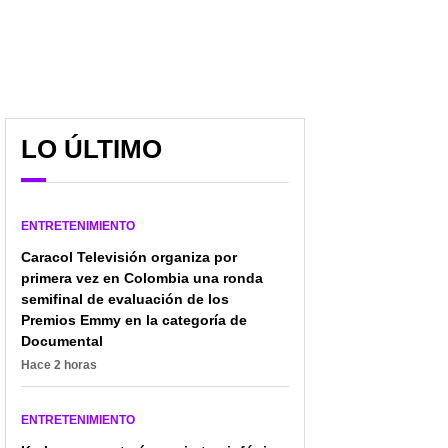
[Fotos] Jorge Rausch,
Así se veía Jorge
pillado con
Rausch, jurado de
LO ÚLTIMO
exparticipante de
'Masterchef', con pelo (y
'Masterchef celebrity' en
menos años); levantó
Reino Unido
piropos
ENTRETENIMIENTO
Caracol Televisión organiza por
primera vez en Colombia una ronda
semifinal de evaluación de los
Premios Emmy en la categoría de
Documental
Hace 2 horas
ENTRETENIMIENTO