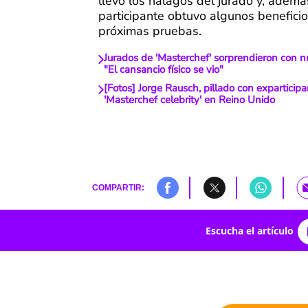
llevó los halagos del jurado y, además
participante obtuvo algunos beneficio
próximas pruebas.
Jurados de 'Masterchef' sorprendieron con n
"El cansancio físico se vio"
[Fotos] Jorge Rausch, pillado con exparticip
'Masterchef celebrity' en Reino Unido
COMPARTIR:
Escucha el artículo