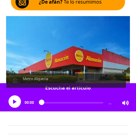
¿De afán?
Te lo resumimos
Metro Alquería
Escucha el artículo
00:00
…