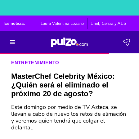
Es noticia:
Laura Valentina Lozano
Enel, Celsia y AES
Po
ENTRETENIMIENTO
MasterChef Celebrity México:
¿Quién será el eliminado el
próximo 20 de agosto?
Este domingo por medio de TV Azteca, se
llevan a cabo de nuevo los retos de elimación
y veremos quien tendrá que colgar el
delantal.