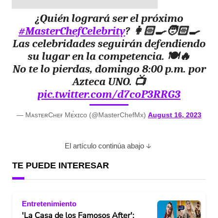
¿Quién logrará ser el próximo
#MasterChefCelebrity
? 👩🏻‍🍳🧑🏻‍🍳
Las celebridades seguirán defendiendo
su lugar en la competencia. 🍽️🔥
No te lo pierdas, domingo 8:00 p.m. por
Azteca UNO. 📺
pic.twitter.com/d7coP3RRG3
— MᴀsᴛᴇʀCʜᴇғ Mᴇ́xɪᴄᴏ (@MasterChefMx)
August 16, 2023
El artículo continúa abajo
TE PUEDE INTERESAR
Entretenimiento
'La Casa de los Famosos After':