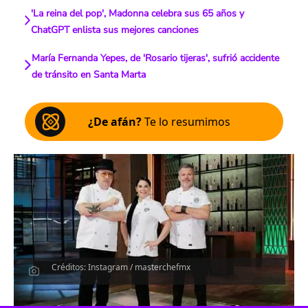
'La reina del pop', Madonna celebra sus 65 años y
ChatGPT enlista sus mejores canciones
María Fernanda Yepes, de 'Rosario tijeras', sufrió accidente
de tránsito en Santa Marta
¿De afán?
Te lo resumimos
Créditos: Instagram / masterchefmx
Escucha el artículo