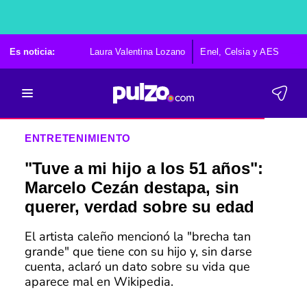
Es noticia:
Laura Valentina Lozano
Enel, Celsia y AES
Po
ENTRETENIMIENTO
"Tuve a mi hijo a los 51 años":
Marcelo Cezán destapa, sin
querer, verdad sobre su edad
El artista caleño mencionó la "brecha tan
grande" que tiene con su hijo y, sin darse
cuenta, aclaró un dato sobre su vida que
aparece mal en Wikipedia.