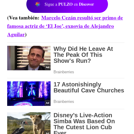
PULZO
Discover
Sigue a
en
(Vea también:
Marcelo Cezán resultó ser primo de
famosa actriz de ‘El Joe’, exnovia de Alejandro
Aguilar
)