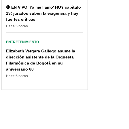
🔴 EN VIVO 'Yo me llamo' HOY capítulo
13: jurados suben la exigencia y hay
fuertes críticas
Hace 5 horas
ENTRETENIMIENTO
Elizabeth Vergara Gallego asume la
dirección asistente de la Orquesta
Filarmónica de Bogotá en su
aniversario 60
Hace 5 horas
Famosos colombianos
Carolina Cruz bromeó
que se separaron en
sobre este año al
2022, luego de más de
replicar rumor de su
10 años de relación
nuevo amor: "Pinta muy
bien"