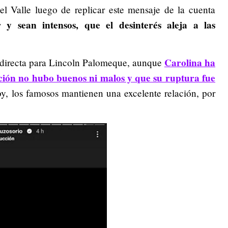
el Valle luego de replicar este mensaje de la cuenta
y sean intensos, que el desinterés aleja a las
Carolina ha
indirecta para Lincoln Palomeque, aunque
ación no hubo buenos ni malos y que su ruptura fue
oy, los famosos mantienen una excelente relación, por