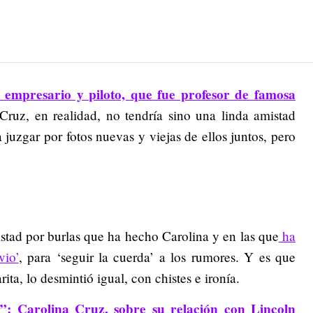
empresario y piloto, que fue profesor de famosa
Cruz, en realidad, no tendría sino una linda amistad
juzgar por fotos nuevas y viejas de ellos juntos, pero
stad por burlas que ha hecho Carolina y en las que
ha
io’
, para ‘seguir la cuerda’ a los rumores. Y es que
ta, lo desmintió igual, con chistes e ironía.
o”: Carolina Cruz, sobre su relación con Lincoln