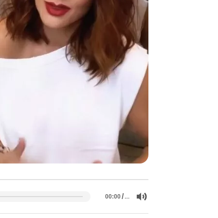
/
…
00:00