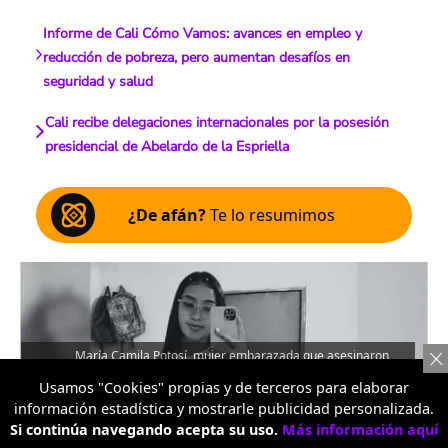
Informe de Cali Cómo Vamos: avances en empleo y
reducción de pobreza, pero aumentan desafíos en
seguridad y salud
Cali recibe delegaciones internacionales por la posesión
presidencial de Abelardo de la Espriella
¿De afán?
Te lo resumimos
María Camila Potosí, mujer embarazada que asesinaron
en Cali / Noticias Caracol
Usamos "Cookies" propias y de terceros para elaborar
información estadística y mostrarle publicidad personalizada.
Si continúa navegando acepta su uso.
Más información aquí