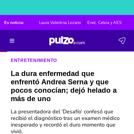
Es noticia:
Laura Valentina Lozano
Enel, Celsia y AES
Po
ENTRETENIMIENTO
La dura enfermedad que
enfrentó Andrea Serna y que
pocos conocían; dejó helado a
más de uno
La presentadora del ‘Desafío’ confesó que
recibió el diagnóstico tras un examen médico
inesperado y recordó el duro momento que
vivió.