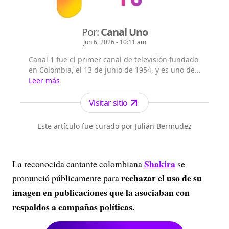
Por:
Canal Uno
Jun 6, 2026 - 10:11 am
Canal 1 fue el primer canal de televisión fundado
en Colombia, el 13 de junio de 1954, y es uno de
los tres canales de televisión abierta que llega de
Leer más
forma gratuita a todo el territorio nacional.n
Visitar sitio
Este artículo fue curado por Julian Bermudez
Shakira
La reconocida cantante colombiana
se
rechazar el uso de su
pronunció públicamente para
imagen en publicaciones que la asociaban con
respaldos a campañas políticas.