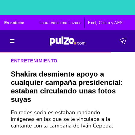
Es noticia:
Laura Valentina Lozano
Enel, Celsia y AES
Po
ENTRETENIMIENTO
Shakira desmiente apoyo a
cualquier campaña presidencial:
estaban circulando unas fotos
suyas
En redes sociales estaban rondando
imágenes en las que se le vinculaba a la
cantante con la campaña de Iván Cepeda.