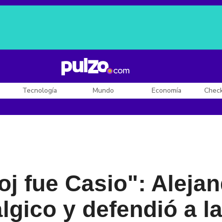
Posesión de De la Espriella
Diego Rueda
Dólar en Colombia
Tecnología
Mundo
Economía
Chec
oj fue Casio": Aleja
lgico y defendió a l