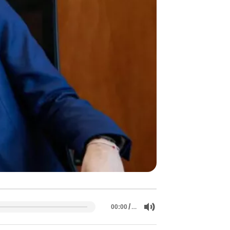
/
…
00:00