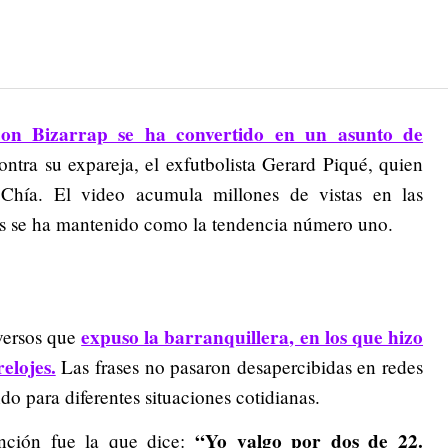
on Bizarrap se ha convertido en un asunto de
ntra su expareja, el exfutbolista Gerard Piqué, quien
 Chía. El video acumula millones de vistas en las
les se ha mantenido como la tendencia número uno.
expuso la barranquillera, en los que hizo
versos que
elojes.
Las frases no pasaron desapercibidas en redes
do para diferentes situaciones cotidianas.
“Yo valgo por dos de 22.
nción fue la que dice: