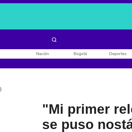
Es noticia:
Laura Valentina Lozano
Enel, Celsia y AES
Nación
Bogotá
Deportes
)
"Mi primer rel
se puso nostá