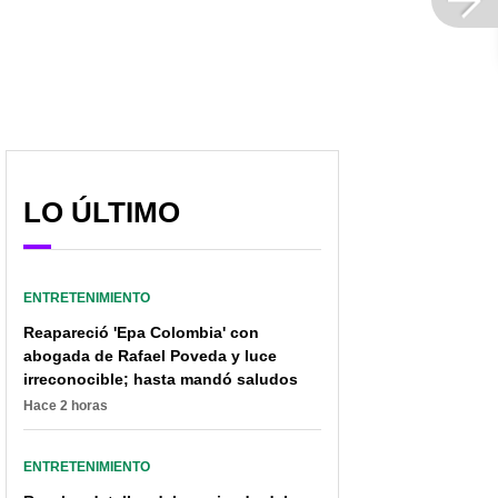
LO ÚLTIMO
Gobierno anuncia platal
Universidades podrán
ENTRETENIMIENTO
para Programa de
aumentar matricula en
Reapareció 'Epa Colombia' con
Alimentación Escolar en
más de 10 %; hay
abogada de Rafael Poveda y luce
2023; beneficiará a
acuerdo con
irreconocible; hasta mandó saludos
miles
Mineducación
Hace 2 horas
ENTRETENIMIENTO